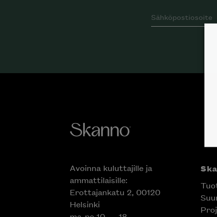
Avoinna kuluttajille ja
Sk
ammattilaisille:
Tuo
Erottajankatu 2, 00120
Suun
Helsinki
Proj
ma-pe 10 — 18