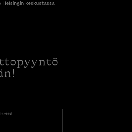
e Helsingin keskustassa
ottopyyntö
än!