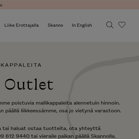
).
Liike Erottajalla
Skanno
In English
IKAPPALEITA
 Outlet
me poistuvia mallikappaleita alennetuin hinnoin.
n päällä liikkeessämme, osa jo vietynä varastoon.
ja tai haluat ostaa tuotteita, ota yhteyttä
9 612 9440 tai vieraile paikan päällä Skannolla.