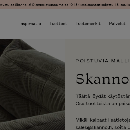
ervetuloa Skannolle! Olemme avoinna ma-pe 10-18 (kesälauantait suljettu 1.8. saakka
Inspiraatio
Tuotteet
Tuotemerkit
Palvelut
r results.
POISTUVIA MALL
Skanno
Täältä löydät käytöstäm
Osa tuotteista on paika
Mikäli kaipaat lisätieto
sales@skanno.fi, soita 0