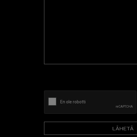
tarjousta
tai
kysy
esitettä
CAPTCHA