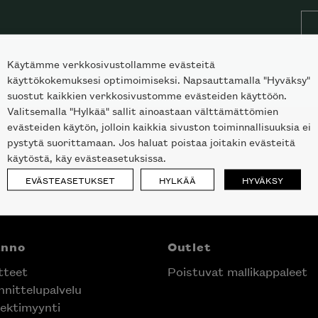
Käytämme verkkosivustollamme evästeitä
käyttökokemuksesi optimoimiseksi. Napsauttamalla "Hyväksy"
suostut kaikkien verkkosivustomme evästeiden käyttöön.
Valitsemalla "Hylkää" sallit ainoastaan välttämättömien
evästeiden käytön, jolloin kaikkia sivuston toiminnallisuuksia ei
pystytä suorittamaan. Jos haluat poistaa joitakin evästeitä
käytöstä, käy evästeasetuksissa.
EVÄSTEASETUKSET
HYLKÄÄ
HYVÄKSY
anno
Outlet
tteet
Poistuvat mallikappaleet
nittelupalvelu
ektimyynti