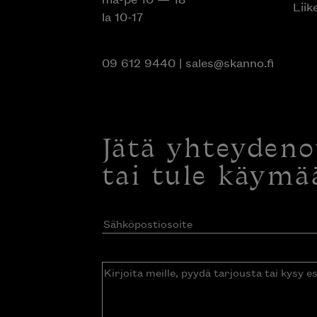
Liik
la 10-17
09 612 9440
|
sales@skanno.fi
Jätä yhteyden
tai tule käymä
Sähköpostiosoite
(Pakollinen)
Kirjoita
meille,
pyydä