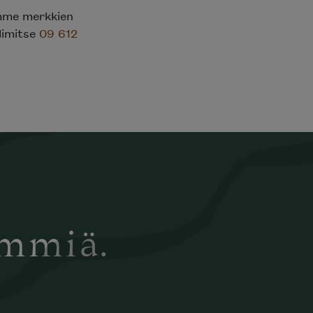
emme merkkien
elimitse
09 612
ämmiä.