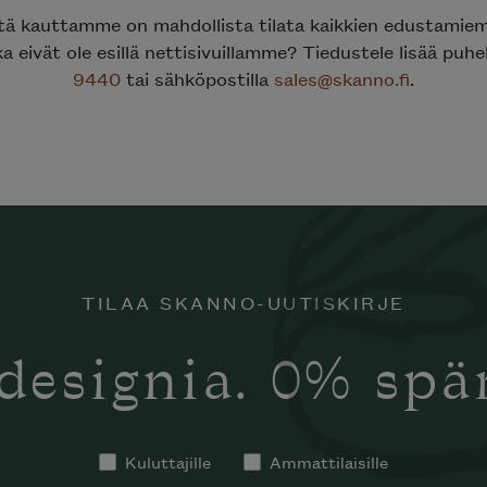
ttä kauttamme on mahdollista tilata kaikkien edustami
ka eivät ole esillä nettisivuillamme? Tiedustele lisää puh
9440
tai sähköpostilla
sales@skanno.fi
.
TILAA SKANNO-UUTISKIRJE
designia. 0% sp
Kuluttajille
Ammattilaisille