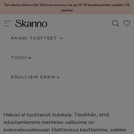
Tervetuloa Skannolle! Olemme avoinna ma-pe 10-18 (kesälauantait suljettu 1.8.
saakka).
KAIKKI TUOTTEET
Haku
TUUCI
Type 2 or more characters for results.
EDULLISIN ENSIN
Hakusi
ei tuottanut tuloksia. Tiesithän, että
edustamiemme merkkien valikoima on
kokonaisuudessaan tilattavissa kauttamme, vaikkei