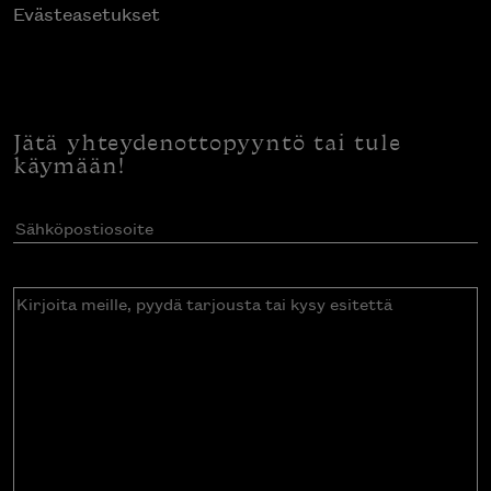
Evästeasetukset
Jätä yhteydenottopyyntö tai tule
käymään!
Sähköpostiosoite
(Pakollinen)
Kirjoita
meille,
pyydä
tarjousta
tai
kysy
esitettä