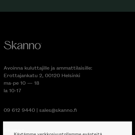
Avoinna kuluttajille ja ammattilaisille:
Erottajankatu 2, 00120 Helsinki
ma-pe 10 — 18
la 10-17
09 612 9440
|
sales@skanno.fi
Skanno
Käytämme verkkosivustollamme evästeitä