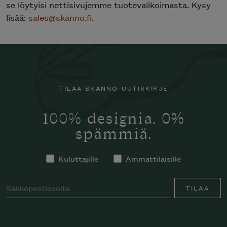
se löytyisi nettisivujemme tuotevalikoimasta. Kysy
lisää:
sales@skanno.fi
.
TILAA SKANNO-UUTISKIRJE
100% designia. 0%
spämmiä.
Kuluttajille
Ammattilaisille
TILAA