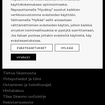
Tuotteet
käyttökokemuksesi optimoimiseksi.
Napsauttamalla "Hyväksy" suostut kaikkien
Suunnittelupalvelu
verkkosivustomme evästeiden käyttöön.
Projektimyynti
Valitsemalla "Hylkää" sallit ainoastaan
Liike Helsingin keskustassa
välttämättömien evästeiden käytön, jolloin kaikkia
sivuston toiminnallisuuksia ei pystytä suorittamaan.
Jos haluat poistaa joitakin evästeitä käytöstä, käy
Outlet
evästeasetuksissa.
Poistuvat mallikappaleet
EVÄSTEASETUKSET
HYLKÄÄ
HYVÄKSY
Asiakaspalvelu
Tietoa Skannosta
Yhteystiedot ja tiimi
Ostaminen ja toimitusajat
Hintatakuu
Tilaa Skanno-uutiskirje
Rekisteriseloste