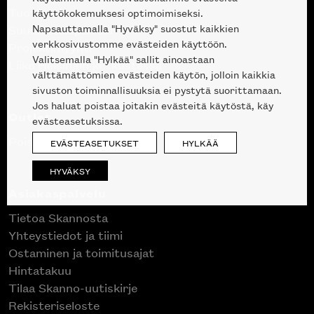
Tuotteet
käyttökokemuksesi optimoimiseksi.
Napsauttamalla "Hyväksy" suostut kaikkien
Suunnittelupalvelu
verkkosivustomme evästeiden käyttöön.
Projektimyynti
Valitsemalla "Hylkää" sallit ainoastaan
Liike Helsingin keskustassa
välttämättömien evästeiden käytön, jolloin kaikkia
sivuston toiminnallisuuksia ei pystytä suorittamaan.
Jos haluat poistaa joitakin evästeitä käytöstä, käy
Outlet
evästeasetuksissa.
Poistuvat mallikappaleet
EVÄSTEASETUKSET
HYLKÄÄ
HYVÄKSY
Asiakaspalvelu
Tietoa Skannosta
Yhteystiedot ja tiimi
Ostaminen ja toimitusajat
Hintatakuu
Tilaa Skanno-uutiskirje
Rekisteriseloste