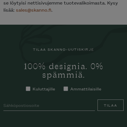
se löytyisi nettisivujemme tuotevalikoimasta. Kysy
lisää:
sales@skanno.fi
.
TILAA SKANNO-UUTISKIRJE
100% designia. 0%
spämmiä.
Kuluttajille
Ammattilaisille
TILAA