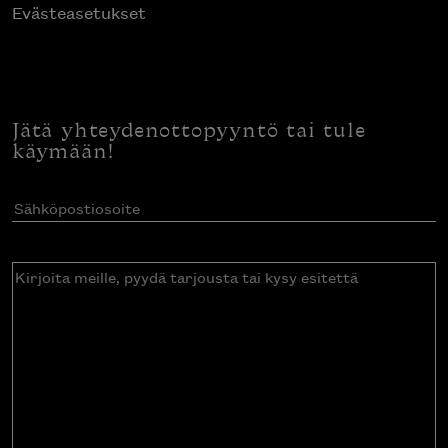
Evästeasetukset
Jätä yhteydenottopyyntö tai tule
käymään!
Sähköpostiosoite
(Pakollinen)
Kirjoita
meille,
pyydä
tarjousta
tai
kysy
esitettä