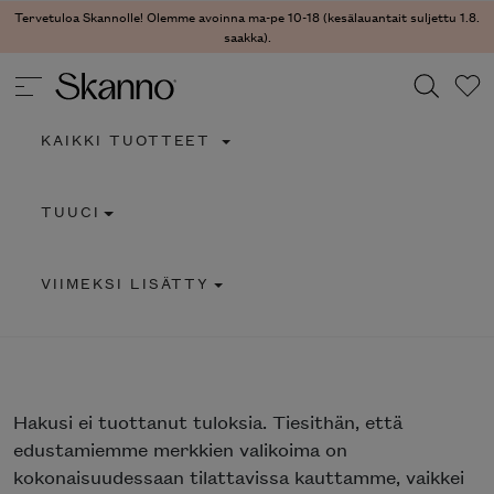
Tervetuloa Skannolle! Olemme avoinna ma-pe 10-18 (kesälauantait suljettu 1.8.
saakka).
KAIKKI TUOTTEET
Haku
TUUCI
Type 2 or more characters for results.
VIIMEKSI LISÄTTY
Hakusi
ei tuottanut tuloksia. Tiesithän, että
edustamiemme merkkien valikoima on
kokonaisuudessaan tilattavissa kauttamme, vaikkei