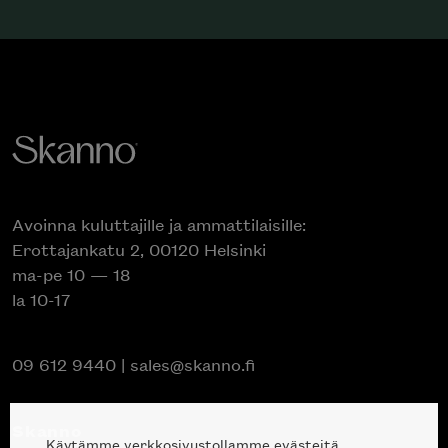
Avoinna kuluttajille ja ammattilaisille:
Erottajankatu 2, 00120 Helsinki
ma-pe 10 — 18
la 10-17
09 612 9440
|
sales@skanno.fi
Skanno
Käytämme verkkosivustollamme evästeitä