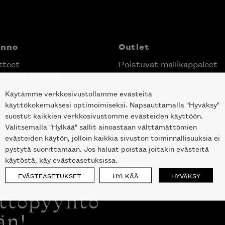
anno
Outlet
tteet
Poistuvat mallikappaleet
nittelupalvelu
ektimyynti
Käytämme verkkosivustollamme evästeitä
e Helsingin keskustassa
käyttökokemuksesi optimoimiseksi. Napsauttamalla "Hyväksy"
suostut kaikkien verkkosivustomme evästeiden käyttöön.
Valitsemalla "Hylkää" sallit ainoastaan välttämättömien
evästeiden käytön, jolloin kaikkia sivuston toiminnallisuuksia ei
pystytä suorittamaan. Jos haluat poistaa joitakin evästeitä
käytöstä, käy evästeasetuksissa.
EVÄSTEASETUKSET
HYLKÄÄ
HYVÄKSY
ottopyyntö
än!