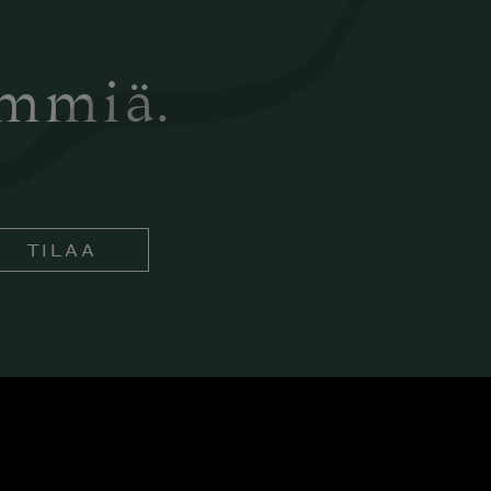
ämmiä.
TILAA