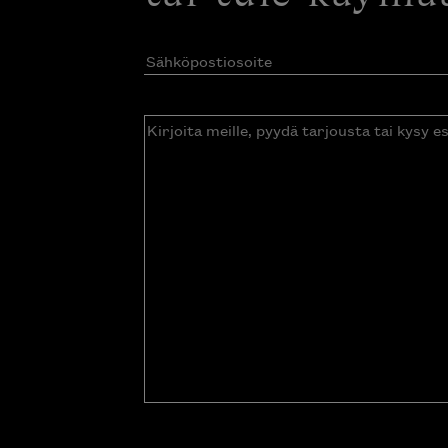
Sähköpostiosoite
(Pakollinen)
Kirjoita
meille,
pyydä
tarjousta
tai
kysy
esitettä