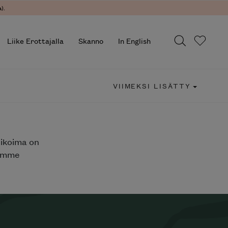
).
Liike Erottajalla
Skanno
In English
VIIMEKSI LISÄTTY
likoima on
jemme