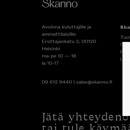
Avoinna kuluttajille ja
Sk
ammattilaisille:
Tuo
Erottajankatu 2, 00120
Suun
Helsinki
Proj
ma-pe 10 — 18
Liik
la 10-17
09 612 9440
|
sales@skanno.fi
Jätä yhteyden
tai tule käymä