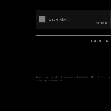
CAPTCHA
Tämän sivun lomakkeet on suojannut Googlen reCAPTCHA. Tutus
tietosuojalausekkeeseen