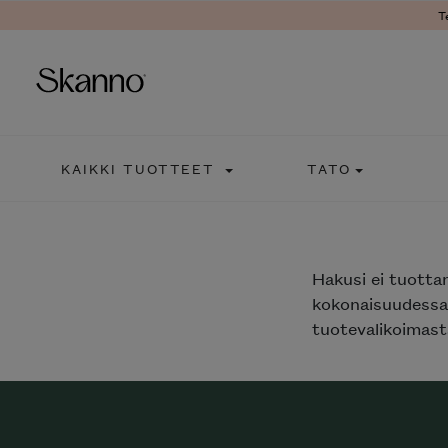
T
Haku
KAIKKI TUOTTEET
TATO
Type 2 or more characters fo
Hakusi
ei tuotta
kokonaisuudessaa
tuotevalikoimasta