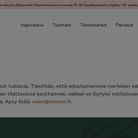
ervetuloa Skannolle! Olemme avoinna ma-pe 10-18 (kesälauantait suljettu 1.8. saakka
Inspiraatio
Tuotteet
Tuotemerkit
Palvelut
r results.
nut tuloksia. Tiesithän, että edustamiemme merkkien va
n tilattavissa kauttamme, vaikkei se löytyisi nettisivu
. Kysy lisää:
sales@skanno.fi
.