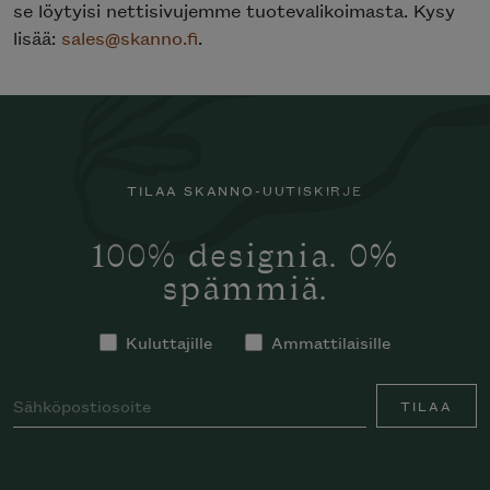
se löytyisi nettisivujemme tuotevalikoimasta. Kysy
lisää:
sales@skanno.fi
.
TILAA SKANNO-UUTISKIRJE
100% designia. 0%
spämmiä.
Kuluttajille
Ammattilaisille
TILAA