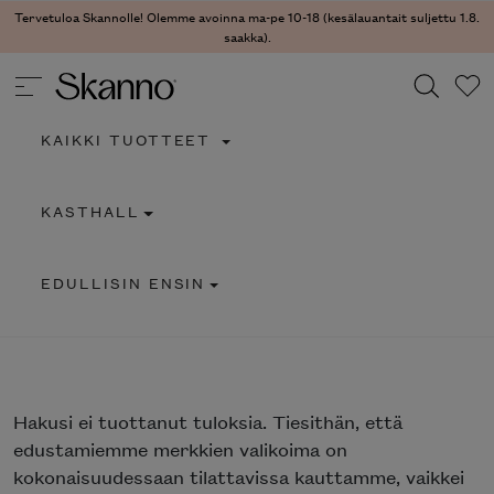
Tervetuloa Skannolle! Olemme avoinna ma-pe 10-18 (kesälauantait suljettu 1.8.
saakka).
KAIKKI TUOTTEET
Haku
KASTHALL
Type 2 or more characters for results.
EDULLISIN ENSIN
Hakusi
ei tuottanut tuloksia. Tiesithän, että
edustamiemme merkkien valikoima on
kokonaisuudessaan tilattavissa kauttamme, vaikkei