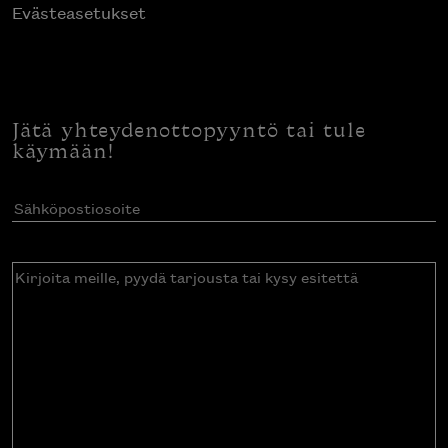
Evästeasetukset
Jätä yhteydenottopyyntö tai tule
käymään!
Sähköpostiosoite
(Pakollinen)
Kirjoita
meille,
pyydä
tarjousta
tai
kysy
esitettä