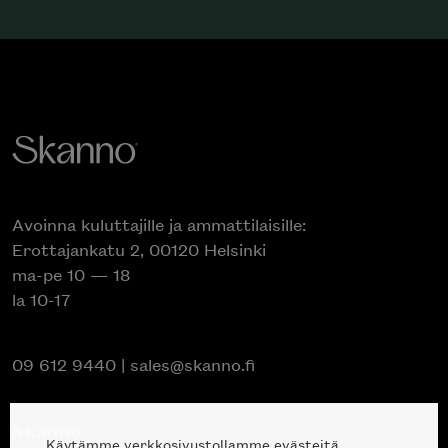
Avoinna kuluttajille ja ammattilaisille:
Erottajankatu 2, 00120 Helsinki
ma-pe 10 — 18
la 10-17
09 612 9440
|
sales@skanno.fi
Skanno
Käytämme verkkosivustollamme evästeitä