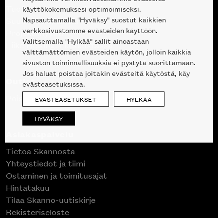
Tuotteet
käyttökokemuksesi optimoimiseksi.
Napsauttamalla "Hyväksy" suostut kaikkien
Suunnittelupalvelu
verkkosivustomme evästeiden käyttöön.
Projektimyynti
Valitsemalla "Hylkää" sallit ainoastaan
Liike Helsingin keskustassa
välttämättömien evästeiden käytön, jolloin kaikkia
sivuston toiminnallisuuksia ei pystytä suorittamaan.
Jos haluat poistaa joitakin evästeitä käytöstä, käy
Outlet
evästeasetuksissa.
Poistuvat mallikappaleet
EVÄSTEASETUKSET
HYLKÄÄ
HYVÄKSY
Asiakaspalvelu
Tietoa Skannosta
Yhteystiedot ja tiimi
Ostaminen ja toimitusajat
Hintatakuu
Tilaa Skanno-uutiskirje
Rekisteriseloste