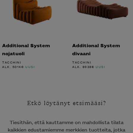
Additional System
Additional System
nojatuoli
divaani
TACCHINI
TACCHINI
ALK.
5014
€
UUSI
ALK.
8938
€
UUSI
Etkö löytänyt etsimääsi?
Tiesithän, että kauttamme on mahdollista tilata
kaikkien edustamiemme merkkien tuotteita, jotka