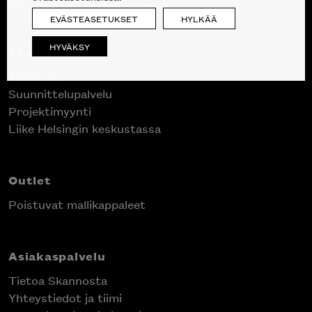
09 612 9440
|
sales@skanno.fi
EVÄSTEASETUKSET
HYLKÄÄ
HYVÄKSY
Skanno
Tuotteet
Suunnittelupalvelu
Projektimyynti
Liike Helsingin keskustassa
Outlet
Poistuvat mallikappaleet
Asiakaspalvelu
Tietoa Skannosta
Yhteystiedot ja tiimi