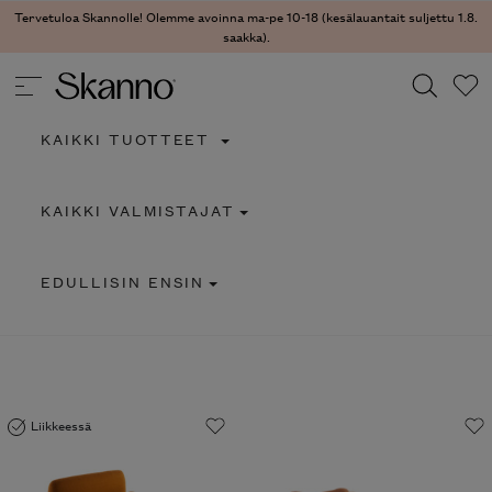
Tervetuloa Skannolle! Olemme avoinna ma-pe 10-18 (kesälauantait suljettu 1.8.
saakka).
KAIKKI TUOTTEET
Haku
KAIKKI VALMISTAJAT
Type 2 or more characters for results.
EDULLISIN ENSIN
Liikkeessä