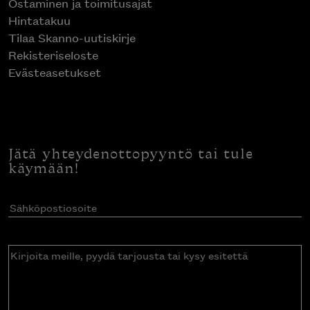
Ostaminen ja toimitusajat
Hintatakuu
Tilaa Skanno-uutiskirje
Rekisteriseloste
Evästeasetukset
Jätä yhteydenottopyyntö tai tule
käymään!
Sähköpostiosoite
(Pakollinen)
Kirjoita
meille,
pyydä
tarjousta