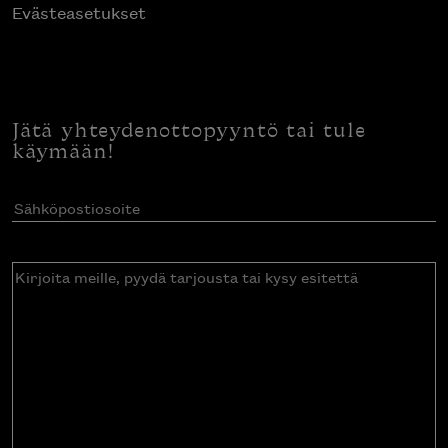
Evästeasetukset
Jätä yhteydenottopyyntö tai tule
käymään!
Sähköpostiosoite
(Pakollinen)
Kirjoita
meille,
pyydä
tarjousta
tai
kysy
esitettä