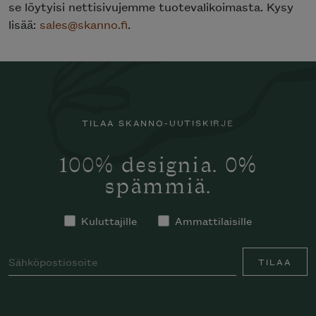
se löytyisi nettisivujemme tuotevalikoimasta. Kysy
lisää:
sales@skanno.fi
.
TILAA SKANNO-UUTISKIRJE
100% designia. 0%
spämmiä.
Kuluttajille
Ammattilaisille
TILAA