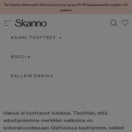
Tervetuloa Skannolle! Olemme avoinna ma-pe 10-18 (kesälauantait suljettu 1.8.
saakka).
KAIKKI TUOTTEET
Haku
BOCCI
Type 2 or more characters for results.
KALLEIN ENSIN
Hakusi
ei tuottanut tuloksia. Tiesithän, että
edustamiemme merkkien valikoima on
kokonaisuudessaan tilattavissa kauttamme, vaikkei