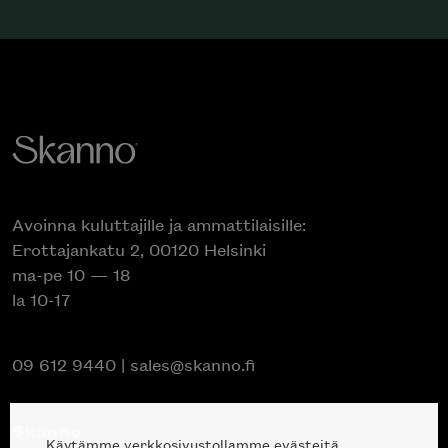
Avoinna kuluttajille ja ammattilaisille:
Erottajankatu 2, 00120 Helsinki
ma-pe 10 — 18
la 10-17
09 612 9440
|
sales@skanno.fi
Skanno
Käytämme verkkosivustollamme evästeitä