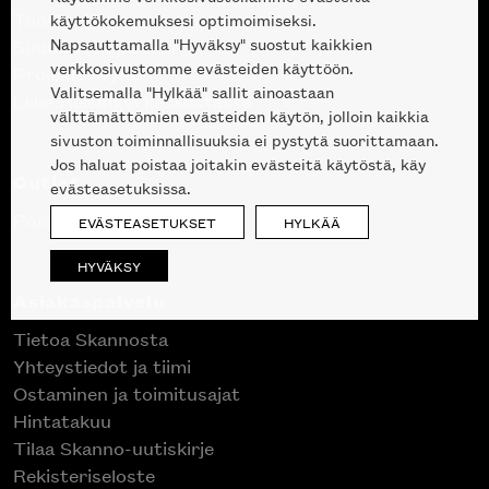
Tuotteet
käyttökokemuksesi optimoimiseksi.
Napsauttamalla "Hyväksy" suostut kaikkien
Suunnittelupalvelu
verkkosivustomme evästeiden käyttöön.
Projektimyynti
Valitsemalla "Hylkää" sallit ainoastaan
Liike Helsingin keskustassa
välttämättömien evästeiden käytön, jolloin kaikkia
sivuston toiminnallisuuksia ei pystytä suorittamaan.
Jos haluat poistaa joitakin evästeitä käytöstä, käy
Outlet
evästeasetuksissa.
Poistuvat mallikappaleet
EVÄSTEASETUKSET
HYLKÄÄ
HYVÄKSY
Asiakaspalvelu
Tietoa Skannosta
Yhteystiedot ja tiimi
Ostaminen ja toimitusajat
Hintatakuu
Tilaa Skanno-uutiskirje
Rekisteriseloste