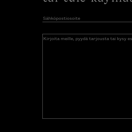
Sähköpostiosoite
(Pakollinen)
Kirjoita
meille,
pyydä
tarjousta
tai
kysy
esitettä