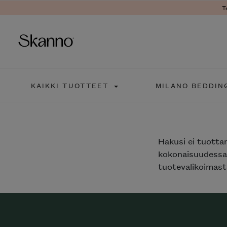
T
Haku
KAIKKI TUOTTEET
MILANO BEDDIN
Type 2 or more characters fo
Hakusi
ei tuotta
kokonaisuudessaa
tuotevalikoimasta