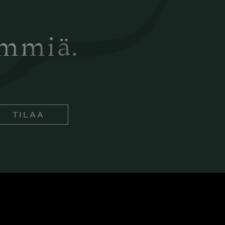
ämmiä.
TILAA