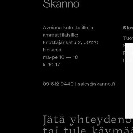
Avoinna kuluttajille ja
Sk
ammattilaisille:
Tuo
Erottajankatu 2, 00120
Suun
Helsinki
Proj
ma-pe 10 — 18
Liik
la 10-17
09 612 9440
|
sales@skanno.fi
Jätä yhteyden
tai tule käymä