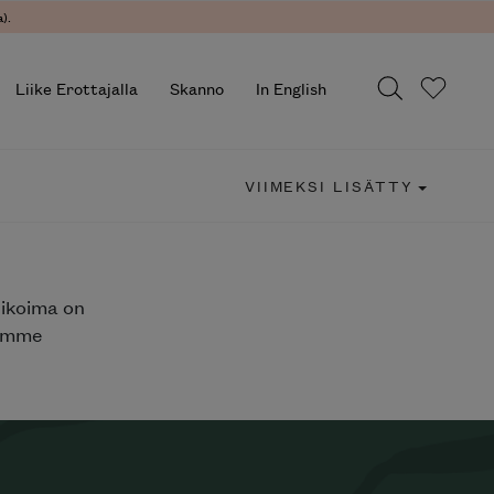
).
Liike Erottajalla
Skanno
In English
VIIMEKSI LISÄTTY
likoima on
jemme