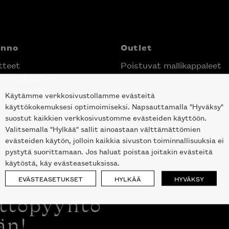
anno
Outlet
tteet
Poistuvat mallikappaleet
nittelupalvelu
ektimyynti
Käytämme verkkosivustollamme evästeitä
e Helsingin keskustassa
käyttökokemuksesi optimoimiseksi. Napsauttamalla "Hyväksy"
suostut kaikkien verkkosivustomme evästeiden käyttöön.
Valitsemalla "Hylkää" sallit ainoastaan välttämättömien
evästeiden käytön, jolloin kaikkia sivuston toiminnallisuuksia ei
pystytä suorittamaan. Jos haluat poistaa joitakin evästeitä
käytöstä, käy evästeasetuksissa.
EVÄSTEASETUKSET
HYLKÄÄ
HYVÄKSY
ottopyyntö
än!