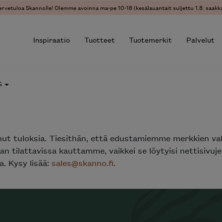
ervetuloa Skannolle! Olemme avoinna ma-pe 10-18 (kesälauantait suljettu 1.8. saakka
Inspiraatio
Tuotteet
Tuotemerkit
Palvelut
G
r results.
nut tuloksia. Tiesithän, että edustamiemme merkkien va
n tilattavissa kauttamme, vaikkei se löytyisi nettisivu
. Kysy lisää:
sales@skanno.fi
.