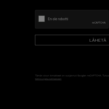
CAPTCHA
Tämän sivun lomakkeet on suojannut Googlen reCAPTCHA. Tutus
tietosuojalausekkeeseen