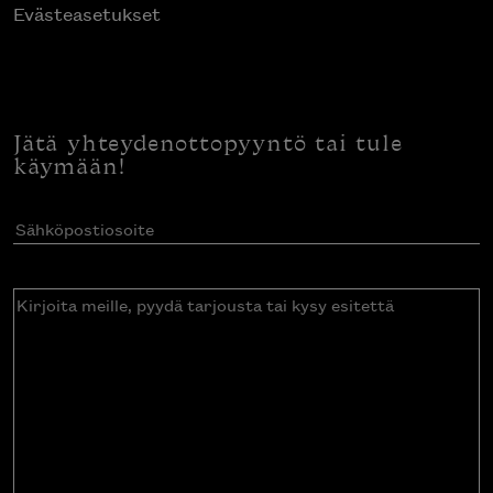
Evästeasetukset
Jätä yhteydenottopyyntö tai tule
käymään!
Sähköpostiosoite
(Pakollinen)
Kirjoita
meille,
pyydä
tarjousta
tai
kysy
esitettä