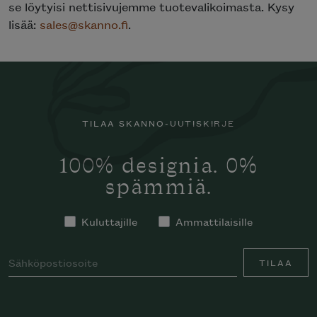
se löytyisi nettisivujemme tuotevalikoimasta. Kysy
lisää:
sales@skanno.fi
.
TILAA SKANNO-UUTISKIRJE
100% designia. 0%
spämmiä.
Kuluttajille
Ammattilaisille
TILAA