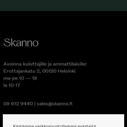
Avoinna kuluttajille ja ammattilaisille:
Erottajankatu 2, 00120 Helsinki
ma-pe 10 — 18
la 10-17
09 612 9440
|
sales@skanno.fi
Skanno
Käytämme verkkosivustollamme evästeitä