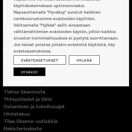
Tuotteet
käyttökokemuksesi optimoimiseksi.
Napsauttamalla "Hyväksy" suostut kaikkien
Suunnittelupalvelu
verkkosivustomme evästeiden käyttöön.
Projektimyynti
Valitsemalla "Hylkää" sallit ainoastaan
Liike Helsingin keskustassa
välttämättömien evästeiden käytön, jolloin kaikkia
sivuston toiminnallisuuksia ei pystytä suorittamaan.
Jos haluat poistaa joitakin evästeitä käytöstä, käy
Outlet
evästeasetuksissa.
Poistuvat mallikappaleet
EVÄSTEASETUKSET
HYLKÄÄ
HYVÄKSY
Asiakaspalvelu
Tietoa Skannosta
Yhteystiedot ja tiimi
Ostaminen ja toimitusajat
Hintatakuu
Tilaa Skanno-uutiskirje
Rekisteriseloste