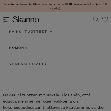
Tervetuloa Skannolle! Olemme avoinna ma-pe 10-18 (kesälauantait suljettu 1.8.
saakka).
KAIKKI TUOTTEET
Haku
NOMON
Type 2 or more characters for results.
VIIMEKSI LISÄTTY
Hakusi
ei tuottanut tuloksia. Tiesithän, että
edustamiemme merkkien valikoima on
kokonaisuudessaan tilattavissa kauttamme, vaikkei