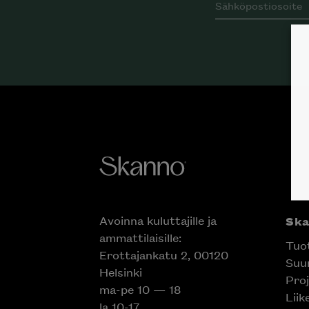
Avoinna kuluttajille ja
Sk
ammattilaisille:
Tuo
Erottajankatu 2, 00120
Suun
Helsinki
Proj
ma-pe 10 — 18
Liik
la 10-17