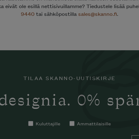
ka eivät ole esillä nettisivuillamme? Tiedustele lisää puh
9440
tai sähköpostilla
sales@skanno.fi
.
TILAA SKANNO-UUTISKIRJE
designia. 0% sp
Kuluttajille
Ammattilaisille