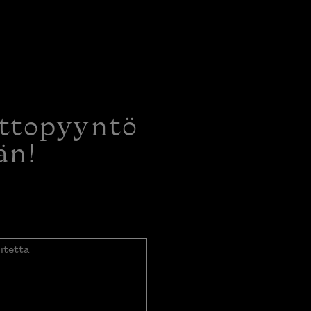
ottopyyntö
än!