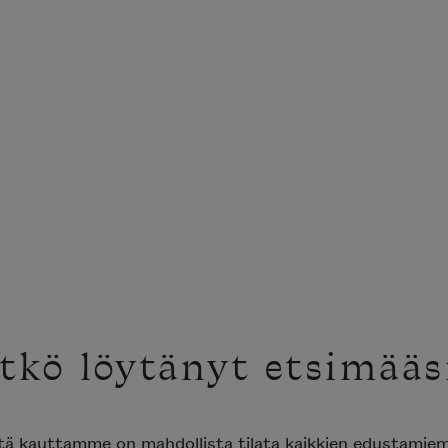
tkö löytänyt etsimääs
ttä kauttamme on mahdollista tilata kaikkien edustami