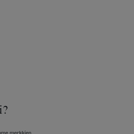
i?
emme merkkien