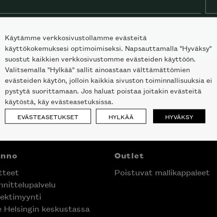
Käytämme verkkosivustollamme evästeitä
käyttökokemuksesi optimoimiseksi. Napsauttamalla "Hyväksy"
suostut kaikkien verkkosivustomme evästeiden käyttöön.
Valitsemalla "Hylkää" sallit ainoastaan välttämättömien
evästeiden käytön, jolloin kaikkia sivuston toiminnallisuuksia ei
pystytä suorittamaan. Jos haluat poistaa joitakin evästeitä
käytöstä, käy evästeasetuksissa.
EVÄSTEASETUKSET
HYLKÄÄ
HYVÄKSY
anno
Outlet
tteet
Poistuvat mallikappaleet
nittelupalvelu
ektimyynti
e Helsingin keskustassa