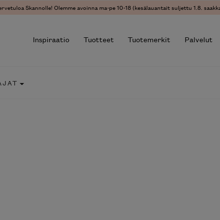
ervetuloa Skannolle! Olemme avoinna ma-pe 10-18 (kesälauantait suljettu 1.8. saakka
Inspiraatio
Tuotteet
Tuotemerkit
Palvelut
AJAT
r results.