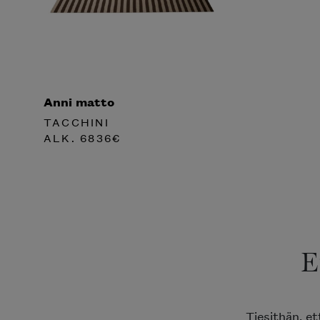
Anni matto
TACCHINI
ALK.
6836
€
E
Tiesithän, e