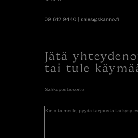
09 612 9440
|
sales@skanno.fi
Jätä yhteyden
tai tule käymä
Sähköpostiosoite
(Pakollinen)
Kirjoita
meille,
pyydä
tarjousta