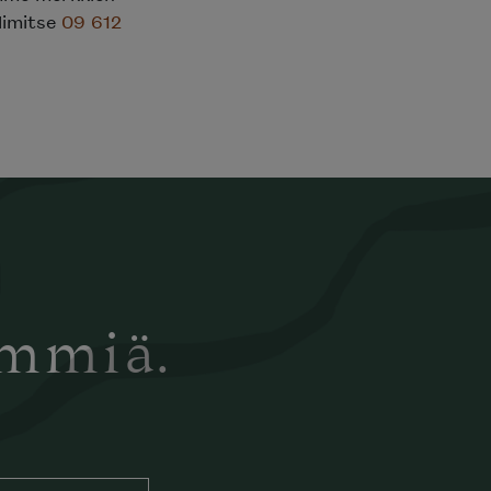
elimitse
09 612
ämmiä.