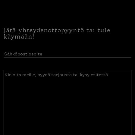
Jätä yhteydenottopyyntö tai tule
käymään!
Sähköpostiosoite
(Pakollinen)
Kirjoita
meille,
pyydä
tarjousta
tai
kysy
esitettä