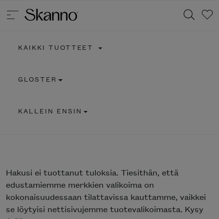
KAIKKI TUOTTEET
Haku
GLOSTER
Type 2 or more characters for results.
KALLEIN ENSIN
Hakusi
ei tuottanut tuloksia. Tiesithän, että
edustamiemme merkkien valikoima on
kokonaisuudessaan tilattavissa kauttamme, vaikkei
se löytyisi nettisivujemme tuotevalikoimasta. Kysy