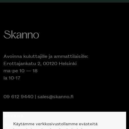
Avoinna kuluttajille ja ammattilaisille:
Erottajankatu 2, 00120 Helsinki
ma-pe 10 — 18
la 10-17
09 612 9440
|
sales@skanno.fi
Skanno
Käytämme verkkosivustollamme evästeitä
Tuotteet