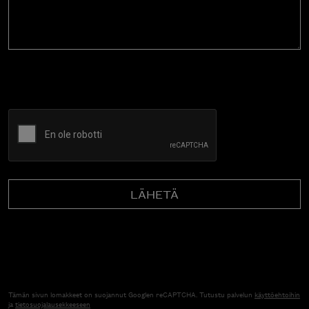
CAPTCHA
Tämän sivun lomakkeet on suojannut Googlen reCAPTCHA. Tutustu palvelun
käyttöehtoihin
ja
tietosuojalausekkeeseen