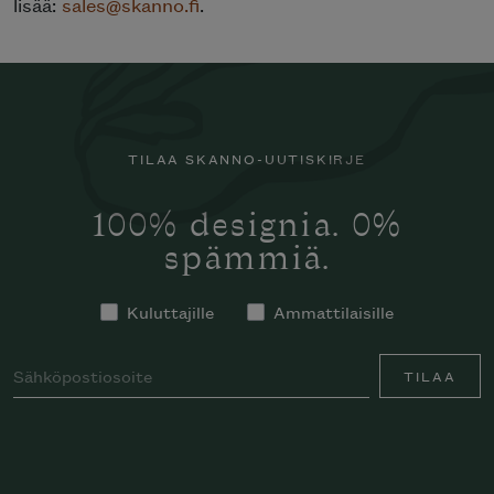
lisää:
sales@skanno.fi
.
TILAA SKANNO-UUTISKIRJE
100% designia. 0%
spämmiä.
Kuluttajille
Ammattilaisille
TILAA