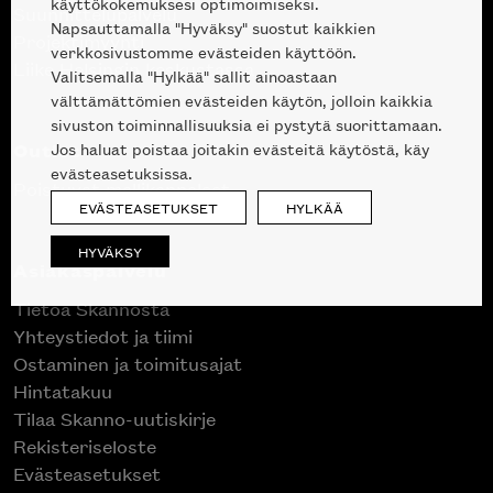
käyttökokemuksesi optimoimiseksi.
Suunnittelupalvelu
Napsauttamalla "Hyväksy" suostut kaikkien
Projektimyynti
verkkosivustomme evästeiden käyttöön.
Liike Helsingin keskustassa
Valitsemalla "Hylkää" sallit ainoastaan
välttämättömien evästeiden käytön, jolloin kaikkia
sivuston toiminnallisuuksia ei pystytä suorittamaan.
Outlet
Jos haluat poistaa joitakin evästeitä käytöstä, käy
evästeasetuksissa.
Poistuvat mallikappaleet
EVÄSTEASETUKSET
HYLKÄÄ
HYVÄKSY
Asiakaspalvelu
Tietoa Skannosta
Yhteystiedot ja tiimi
Ostaminen ja toimitusajat
Hintatakuu
Tilaa Skanno-uutiskirje
Rekisteriseloste
Evästeasetukset