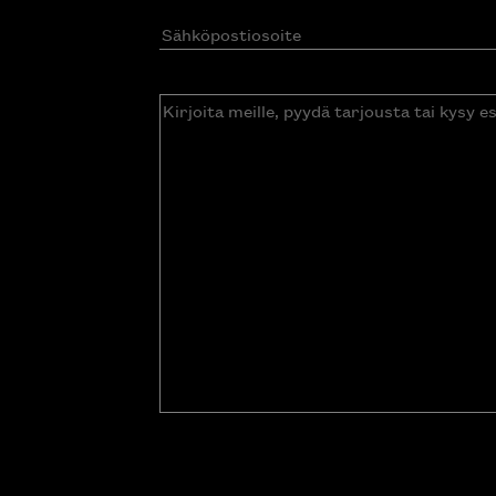
Sähköpostiosoite
(Pakollinen)
Kirjoita
meille,
pyydä
tarjousta
tai
kysy
esitettä