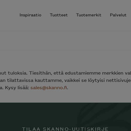
Inspiraatio
Tuotteet
Tuotemerkit
Palvelut
r results.
nut tuloksia. Tiesithän, että edustamiemme merkkien va
n tilattavissa kauttamme, vaikkei se löytyisi nettisivu
. Kysy lisää:
sales@skanno.fi
.
TILAA SKANNO-UUTISKIRJE