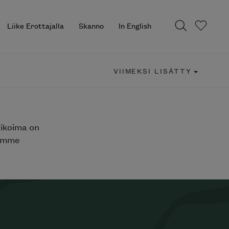
Liike Erottajalla
Skanno
In English
VIIMEKSI LISÄTTY
likoima on
jemme