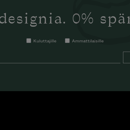
designia. 0% sp
Kuluttajille
Ammattilaisille