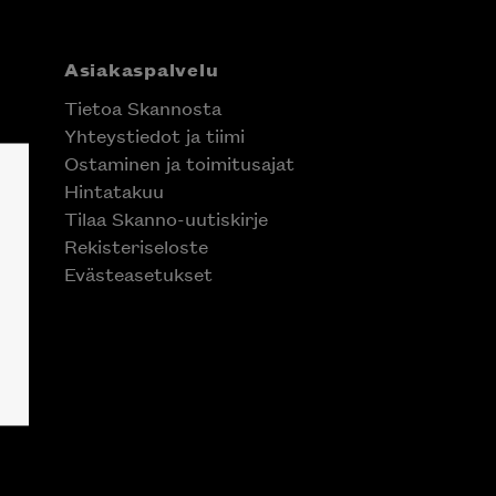
Asiakaspalvelu
Tietoa Skannosta
Yhteystiedot ja tiimi
Ostaminen ja toimitusajat
Hintatakuu
Tilaa Skanno-uutiskirje
Rekisteriseloste
Evästeasetukset