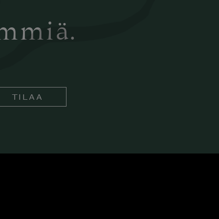
ämmiä.
TILAA