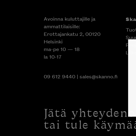
Avoinna kuluttajille ja
Sk
ammattilaisille:
Tuo
Erottajankatu 2, 00120
Suun
Helsinki
Proj
ma-pe 10 — 18
Liik
la 10-17
09 612 9440
|
sales@skanno.fi
Jätä yhteyden
tai tule käymä