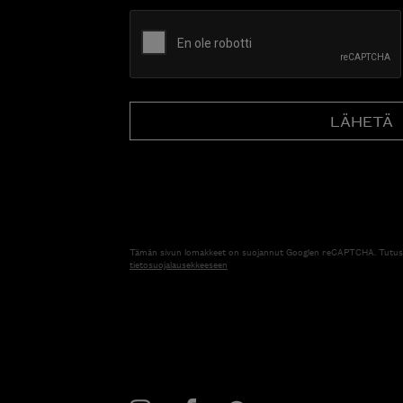
CAPTCHA
Tämän sivun lomakkeet on suojannut Googlen reCAPTCHA. Tutus
tietosuojalausekkeeseen