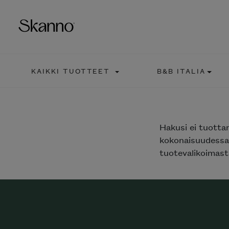
KAIKKI TUOTTEET
B&B ITALIA
Haku
Type 2 or more characters fo
Hakusi
ei tuotta
kokonaisuudessaa
tuotevalikoimasta