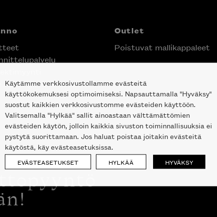
anno
Outlet
tteet
Poistuvat mallikappaleet
nittelupalvelu
ektimyynti
Käytämme verkkosivustollamme evästeitä
e Helsingin keskustassa
käyttökokemuksesi optimoimiseksi. Napsauttamalla "Hyväksy"
suostut kaikkien verkkosivustomme evästeiden käyttöön.
Valitsemalla "Hylkää" sallit ainoastaan välttämättömien
evästeiden käytön, jolloin kaikkia sivuston toiminnallisuuksia ei
pystytä suorittamaan. Jos haluat poistaa joitakin evästeitä
käytöstä, käy evästeasetuksissa.
EVÄSTEASETUKSET
HYLKÄÄ
HYVÄKSY
ottopyyntö
än!