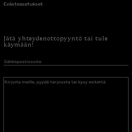
Evästeasetukset
Jätä yhteydenottopyyntö tai tule
käymään!
Sähköpostiosoite
(Pakollinen)
Kirjoita
meille,
pyydä
tarjousta
tai
kysy
esitettä