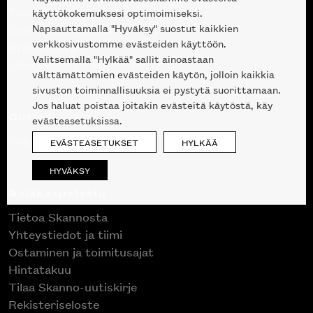
Tuotteet
käyttökokemuksesi optimoimiseksi.
Napsauttamalla "Hyväksy" suostut kaikkien
Suunnittelupalvelu
verkkosivustomme evästeiden käyttöön.
Projektimyynti
Valitsemalla "Hylkää" sallit ainoastaan
Liike Helsingin keskustassa
välttämättömien evästeiden käytön, jolloin kaikkia
sivuston toiminnallisuuksia ei pystytä suorittamaan.
Jos haluat poistaa joitakin evästeitä käytöstä, käy
Outlet
evästeasetuksissa.
Poistuvat mallikappaleet
EVÄSTEASETUKSET
HYLKÄÄ
HYVÄKSY
Asiakaspalvelu
Tietoa Skannosta
Yhteystiedot ja tiimi
Ostaminen ja toimitusajat
Hintatakuu
Tilaa Skanno-uutiskirje
Rekisteriseloste