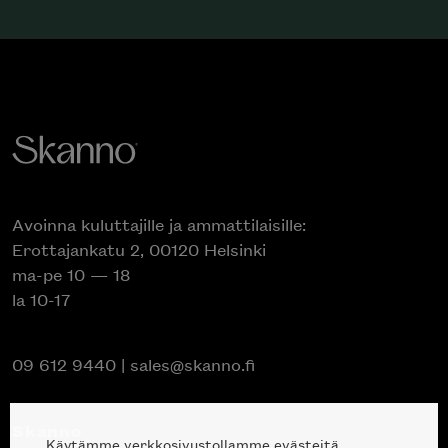
Avoinna kuluttajille ja ammattilaisille:
Erottajankatu 2, 00120 Helsinki
ma-pe 10 — 18
la 10-17
09 612 9440
|
sales@skanno.fi
Skanno
Käytämme verkkosivustollamme evästeitä