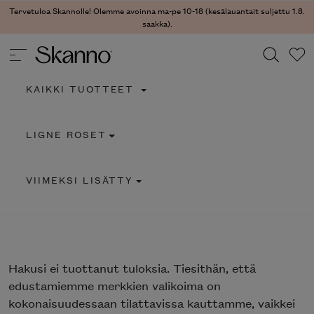
Tervetuloa Skannolle! Olemme avoinna ma-pe 10-18 (kesälauantait suljettu 1.8.
saakka).
KAIKKI TUOTTEET
Haku
LIGNE ROSET
Type 2 or more characters for results.
VIIMEKSI LISÄTTY
Hakusi
ei tuottanut tuloksia. Tiesithän, että
edustamiemme merkkien valikoima on
kokonaisuudessaan tilattavissa kauttamme, vaikkei