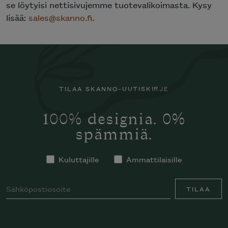
se löytyisi nettisivujemme tuotevalikoimasta. Kysy
lisää:
sales@skanno.fi
.
TILAA SKANNO-UUTISKIRJE
100% designia. 0%
spämmiä.
Kuluttajille
Ammattilaisille
TILAA