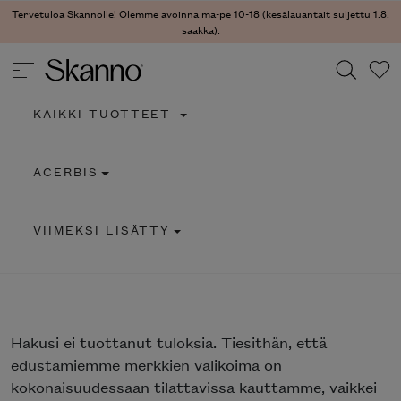
Tervetuloa Skannolle! Olemme avoinna ma-pe 10-18 (kesälauantait suljettu 1.8.
saakka).
KAIKKI TUOTTEET
Haku
ACERBIS
Type 2 or more characters for results.
VIIMEKSI LISÄTTY
Hakusi
ei tuottanut tuloksia. Tiesithän, että
edustamiemme merkkien valikoima on
kokonaisuudessaan tilattavissa kauttamme, vaikkei