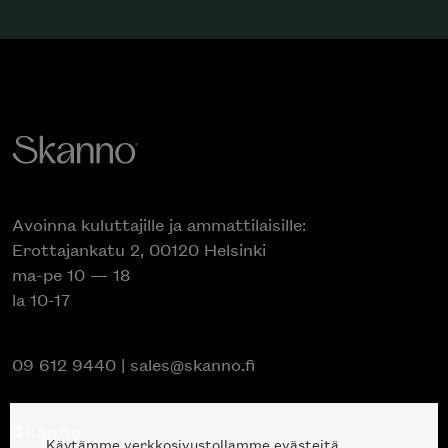
Avoinna kuluttajille ja ammattilaisille:
Erottajankatu 2, 00120 Helsinki
ma-pe 10 — 18
la 10-17
09 612 9440
|
sales@skanno.fi
Skanno
Käytämme verkkosivustollamme evästeitä