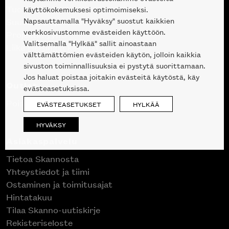
Tuotteet
käyttökokemuksesi optimoimiseksi.
Napsauttamalla "Hyväksy" suostut kaikkien
Suunnittelupalvelu
verkkosivustomme evästeiden käyttöön.
Projektimyynti
Valitsemalla "Hylkää" sallit ainoastaan
Liike Helsingin keskustassa
välttämättömien evästeiden käytön, jolloin kaikkia
sivuston toiminnallisuuksia ei pystytä suorittamaan.
Jos haluat poistaa joitakin evästeitä käytöstä, käy
Outlet
evästeasetuksissa.
Poistuvat mallikappaleet
EVÄSTEASETUKSET
HYLKÄÄ
HYVÄKSY
Asiakaspalvelu
Tietoa Skannosta
Yhteystiedot ja tiimi
Ostaminen ja toimitusajat
Hintatakuu
Tilaa Skanno-uutiskirje
Rekisteriseloste