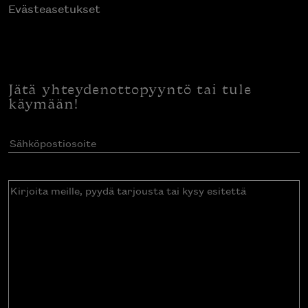
Evästeasetukset
Jätä yhteydenottopyyntö tai tule
käymään!
Sähköpostiosoite
(Pakollinen)
Kirjoita
meille,
pyydä
tarjousta
tai
kysy
esitettä