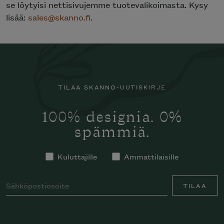
se löytyisi nettisivujemme tuotevalikoimasta. Kysy
lisää:
sales@skanno.fi
.
TILAA SKANNO-UUTISKIRJE
100% designia. 0%
spämmiä.
Kuluttajille
Ammattilaisille
TILAA