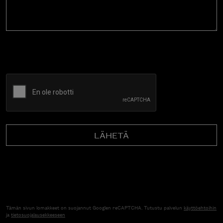
CAPTCHA
Tämän sivun lomakkeet on suojannut Googlen reCAPTCHA. Tutustu palvelun
käyttöehtoihin
ja
tietosuojalausekkeeseen