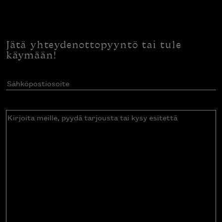
Jätä yhteydenottopyyntö tai tule
käymään!
Sähköpostiosoite
(Pakollinen)
Kirjoita
meille,
pyydä
tarjousta
tai
kysy
esitettä