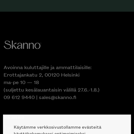
Avoinna kuluttajille ja ammattilaisille:
Erottajankatu 2, 00120 Helsinki
ma-pe 10 — 18
(suljettu kesälauantaisin välillä 27.6.-1.8.)
09 612 9440
|
sales@skanno.fi
Skanno
Käytämme verkkosivustollamme evästeitä
Tuotteet
käyttökokemuksesi optimoimiseksi.