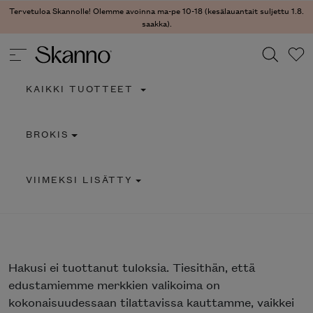
Tervetuloa Skannolle! Olemme avoinna ma-pe 10-18 (kesälauantait suljettu 1.8.
saakka).
KAIKKI TUOTTEET
Haku
BROKIS
Type 2 or more characters for results.
VIIMEKSI LISÄTTY
Hakusi
ei tuottanut tuloksia. Tiesithän, että
edustamiemme merkkien valikoima on
kokonaisuudessaan tilattavissa kauttamme, vaikkei