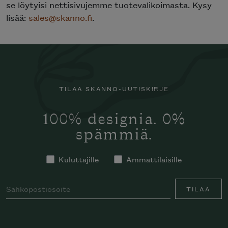
se löytyisi nettisivujemme tuotevalikoimasta. Kysy
lisää:
sales@skanno.fi
.
TILAA SKANNO-UUTISKIRJE
100% designia. 0%
spämmiä.
Kuluttajille
Ammattilaisille
TILAA