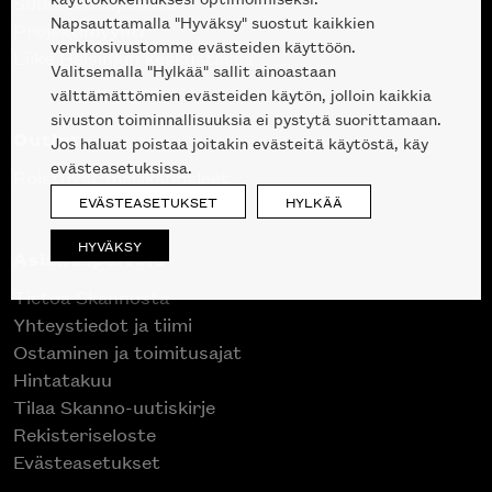
Suunnittelupalvelu
Napsauttamalla "Hyväksy" suostut kaikkien
Projektimyynti
verkkosivustomme evästeiden käyttöön.
Liike Helsingin keskustassa
Valitsemalla "Hylkää" sallit ainoastaan
välttämättömien evästeiden käytön, jolloin kaikkia
sivuston toiminnallisuuksia ei pystytä suorittamaan.
Outlet
Jos haluat poistaa joitakin evästeitä käytöstä, käy
evästeasetuksissa.
Poistuvat mallikappaleet
EVÄSTEASETUKSET
HYLKÄÄ
HYVÄKSY
Asiakaspalvelu
Tietoa Skannosta
Yhteystiedot ja tiimi
Ostaminen ja toimitusajat
Hintatakuu
Tilaa Skanno-uutiskirje
Rekisteriseloste
Evästeasetukset