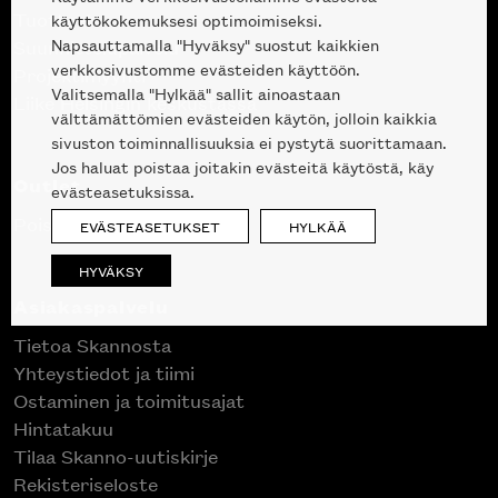
Tuotteet
käyttökokemuksesi optimoimiseksi.
Napsauttamalla "Hyväksy" suostut kaikkien
Suunnittelupalvelu
verkkosivustomme evästeiden käyttöön.
Projektimyynti
Valitsemalla "Hylkää" sallit ainoastaan
Liike Helsingin keskustassa
välttämättömien evästeiden käytön, jolloin kaikkia
sivuston toiminnallisuuksia ei pystytä suorittamaan.
Jos haluat poistaa joitakin evästeitä käytöstä, käy
Outlet
evästeasetuksissa.
Poistuvat mallikappaleet
EVÄSTEASETUKSET
HYLKÄÄ
HYVÄKSY
Asiakaspalvelu
Tietoa Skannosta
Yhteystiedot ja tiimi
Ostaminen ja toimitusajat
Hintatakuu
Tilaa Skanno-uutiskirje
Rekisteriseloste