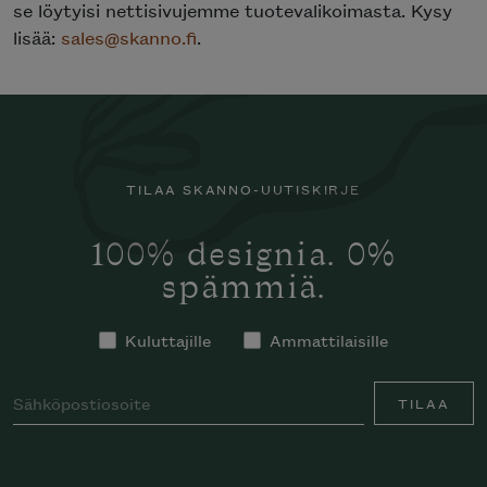
se löytyisi nettisivujemme tuotevalikoimasta. Kysy
lisää:
sales@skanno.fi
.
TILAA SKANNO-UUTISKIRJE
100% designia. 0%
spämmiä.
Kuluttajille
Ammattilaisille
TILAA