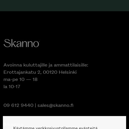
Avoinna kuluttajille ja ammattilaisille:
Erottajankatu 2, 00120 Helsinki
ma-pe 10 — 18
la 10-17
09 612 9440
|
sales@skanno.fi
Skanno
Käytämme verkkosivustollamme evästeitä