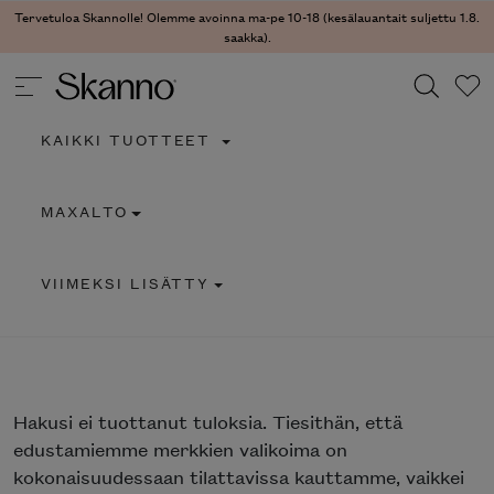
Tervetuloa Skannolle! Olemme avoinna ma-pe 10-18 (kesälauantait suljettu 1.8.
saakka).
KAIKKI TUOTTEET
Haku
MAXALTO
Type 2 or more characters for results.
VIIMEKSI LISÄTTY
Hakusi
ei tuottanut tuloksia. Tiesithän, että
edustamiemme merkkien valikoima on
kokonaisuudessaan tilattavissa kauttamme, vaikkei