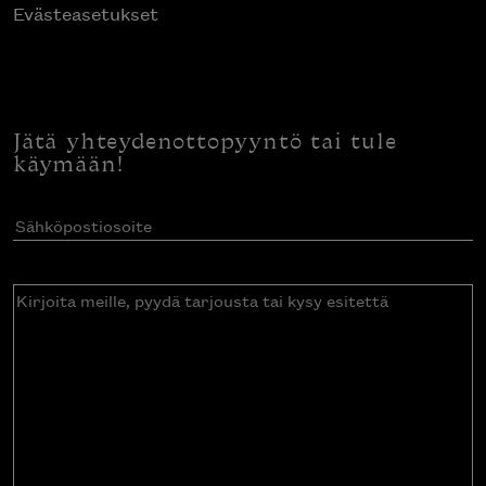
Evästeasetukset
Jätä yhteydenottopyyntö tai tule
käymään!
Sähköpostiosoite
(Pakollinen)
Kirjoita
meille,
pyydä
tarjousta
tai
kysy
esitettä