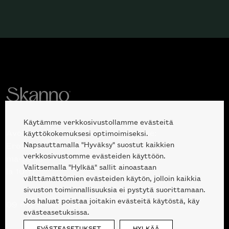
Käytämme verkkosivustollamme evästeitä
Avoinna kuluttajille ja ammattilaisille:
käyttökokemuksesi optimoimiseksi.
Napsauttamalla "Hyväksy" suostut kaikkien
Erottajankatu 2, 00120 Helsinki
verkkosivustomme evästeiden käyttöön.
ma-pe 10 — 18
Valitsemalla "Hylkää" sallit ainoastaan
la 10-17
välttämättömien evästeiden käytön, jolloin kaikkia
sivuston toiminnallisuuksia ei pystytä suorittamaan.
Jos haluat poistaa joitakin evästeitä käytöstä, käy
09 612 9440
|
sales@skanno.fi
evästeasetuksissa.
EVÄSTEASETUKSET
HYLKÄÄ