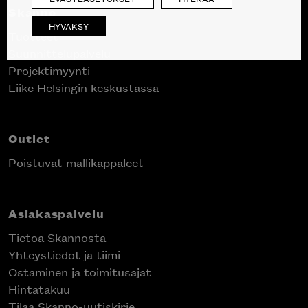
Skanno
HYVÄKSY
Tuotteet
Suunnittelupalvelu
Projektimyynti
Liike Helsingin keskustassa
Outlet
Poistuvat mallikappaleet
Asiakaspalvelu
Tietoa Skannosta
Yhteystiedot ja tiimi
Ostaminen ja toimitusajat
Hintatakuu
Tilaa Skanno-uutiskirje