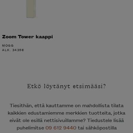
Zoom Tower kaappi
MOGG
ALK.
3435
€
Etkö löytänyt etsimääsi?
Tiesithän, että kauttamme on mahdollista tilata
kaikkien edustamiemme merkkien tuotteita, jotka
eivät ole esillä nettisivuillamme? Tiedustele lisää
puhelimitse
09 612 9440
tai sähköpostilla