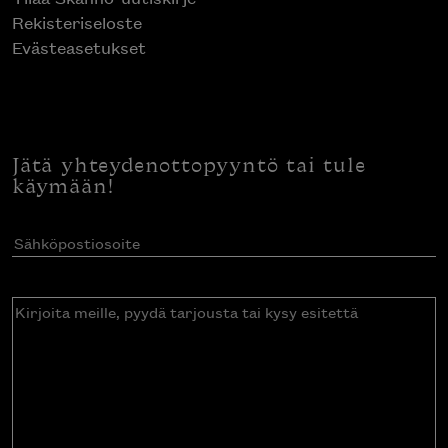
Rekisteriseloste
Evästeasetukset
Jätä yhteydenottopyyntö tai tule
käymään!
Sähköpostiosoite
(Pakollinen)
Kirjoita
meille,
pyydä
tarjousta
tai
kysy