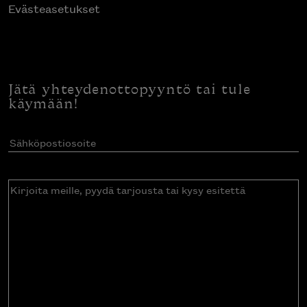
Evästeasetukset
Jätä yhteydenottopyyntö tai tule
käymään!
Sähköpostiosoite
(Pakollinen)
Kirjoita
meille,
pyydä
tarjousta
tai
kysy
esitettä