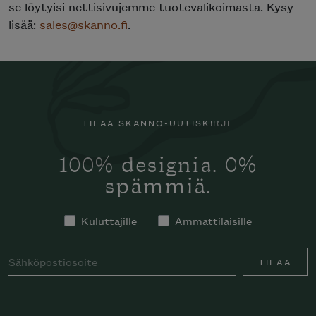
se löytyisi nettisivujemme tuotevalikoimasta. Kysy
lisää:
sales@skanno.fi
.
TILAA SKANNO-UUTISKIRJE
100% designia. 0%
spämmiä.
Kuluttajille
Ammattilaisille
TILAA