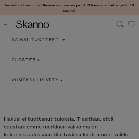
Tervetuloa Skannolle! Olemme avoinna ma-pe 10-18 (kesälauantait suljettu 1.8.
saakka).
KAIKKI TUOTTEET
Haku
GLOSTER
Type 2 or more characters for results.
VIIMEKSI LISÄTTY
Hakusi
ei tuottanut tuloksia. Tiesithän, että
edustamiemme merkkien valikoima on
kokonaisuudessaan tilattavissa kauttamme, vaikkei