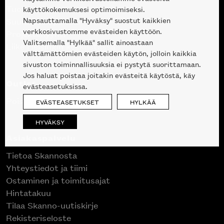
Tuotteet
käyttökokemuksesi optimoimiseksi.
Napsauttamalla "Hyväksy" suostut kaikkien
Suunnittelupalvelu
verkkosivustomme evästeiden käyttöön.
Projektimyynti
Valitsemalla "Hylkää" sallit ainoastaan
Liike Helsingin keskustassa
välttämättömien evästeiden käytön, jolloin kaikkia
sivuston toiminnallisuuksia ei pystytä suorittamaan.
Jos haluat poistaa joitakin evästeitä käytöstä, käy
Outlet
evästeasetuksissa.
Poistuvat mallikappaleet
EVÄSTEASETUKSET
HYLKÄÄ
HYVÄKSY
Asiakaspalvelu
Tietoa Skannosta
Yhteystiedot ja tiimi
Ostaminen ja toimitusajat
Hintatakuu
Tilaa Skanno-uutiskirje
Rekisteriseloste