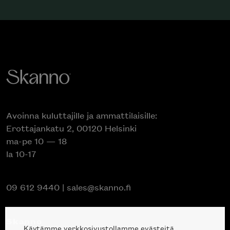
Avoinna kuluttajille ja ammattilaisille:
Erottajankatu 2, 00120 Helsinki
ma-pe 10 — 18
la 10-17
09 612 9440
|
sales@skanno.fi
Skanno
Käytämme verkkosivustollamme evästeitä