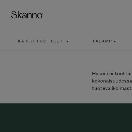
KAIKKI TUOTTEET
ITALAMP
Haku
Type 2 or more characters fo
Hakusi
ei tuotta
kokonaisuudessaa
tuotevalikoimasta