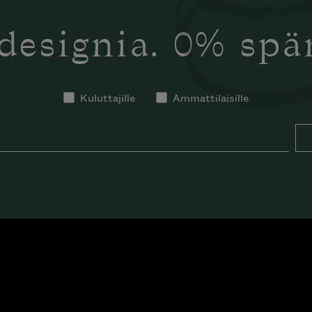
designia. 0% sp
Kuluttajille
Ammattilaisille