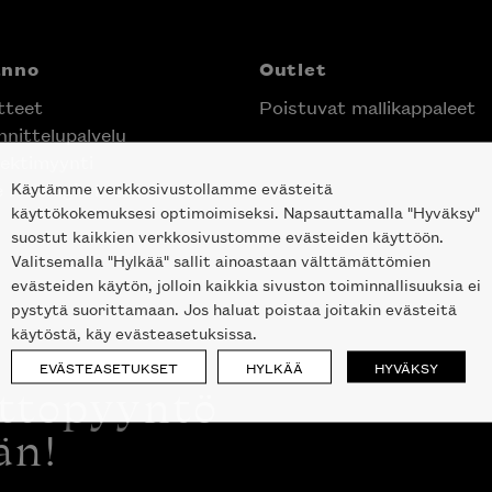
anno
Outlet
tteet
Poistuvat mallikappaleet
nittelupalvelu
ektimyynti
Käytämme verkkosivustollamme evästeitä
e Helsingin keskustassa
käyttökokemuksesi optimoimiseksi. Napsauttamalla "Hyväksy"
suostut kaikkien verkkosivustomme evästeiden käyttöön.
Valitsemalla "Hylkää" sallit ainoastaan välttämättömien
evästeiden käytön, jolloin kaikkia sivuston toiminnallisuuksia ei
pystytä suorittamaan. Jos haluat poistaa joitakin evästeitä
käytöstä, käy evästeasetuksissa.
EVÄSTEASETUKSET
HYLKÄÄ
HYVÄKSY
ottopyyntö
än!