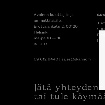
Avoinna kuluttajille ja
Sk
ammattilaisille:
Tuo
Erottajankatu 2, 00120
Suun
Helsinki
Proj
ma-pe 10 — 18
Liik
la 10-17
09 612 9440
|
sales@skanno.fi
Jätä yhteyden
tai tule käymä