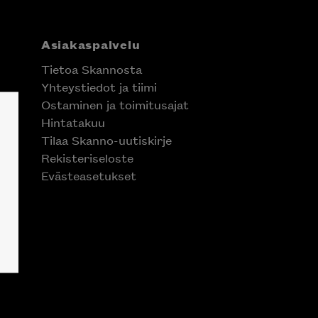
Asiakaspalvelu
Tietoa Skannosta
Yhteystiedot ja tiimi
Ostaminen ja toimitusajat
Hintatakuu
Tilaa Skanno-uutiskirje
Rekisteriseloste
Evästeasetukset