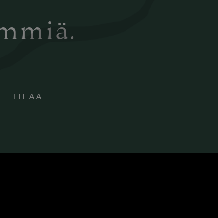
ämmiä.
TILAA