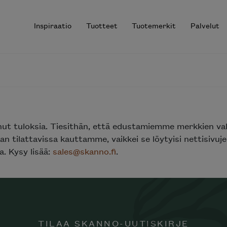
Inspiraatio
Tuotteet
Tuotemerkit
Palvelut
r results.
nut tuloksia. Tiesithän, että edustamiemme merkkien va
n tilattavissa kauttamme, vaikkei se löytyisi nettisivu
. Kysy lisää:
sales@skanno.fi
.
TILAA SKANNO-UUTISKIRJE