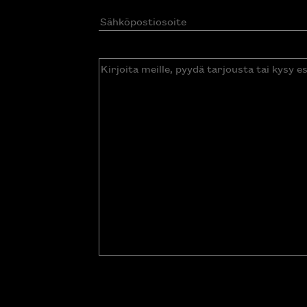
Sähköpostiosoite
(Pakollinen)
Kirjoita
meille,
pyydä
tarjousta
tai
kysy
esitettä