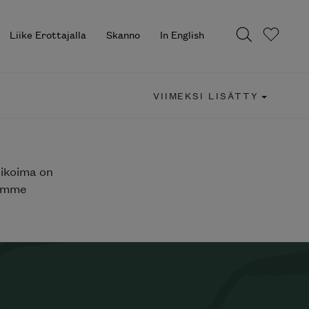
Liike Erottajalla
Skanno
In English
VIIMEKSI LISÄTTY
likoima on
jemme