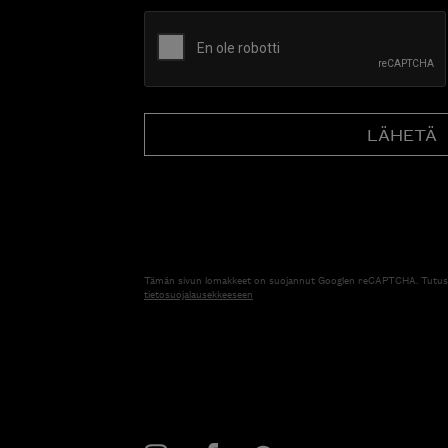
CAPTCHA
Tämän sivun lomakkeet on suojannut Googlen reCAPTCHA. Tutus
tietosuojalausekkeeseen