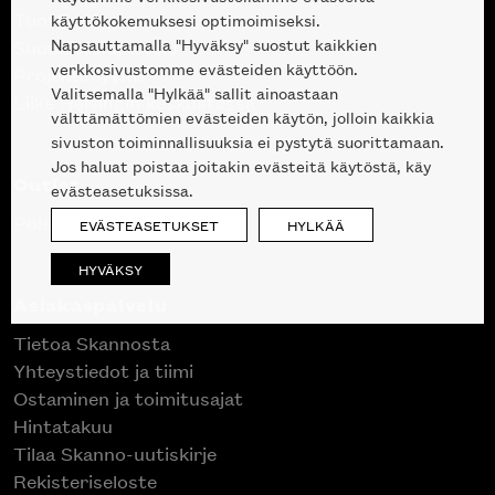
Tuotteet
käyttökokemuksesi optimoimiseksi.
Napsauttamalla "Hyväksy" suostut kaikkien
Suunnittelupalvelu
verkkosivustomme evästeiden käyttöön.
Projektimyynti
Valitsemalla "Hylkää" sallit ainoastaan
Liike Helsingin keskustassa
välttämättömien evästeiden käytön, jolloin kaikkia
sivuston toiminnallisuuksia ei pystytä suorittamaan.
Jos haluat poistaa joitakin evästeitä käytöstä, käy
Outlet
evästeasetuksissa.
Poistuvat mallikappaleet
EVÄSTEASETUKSET
HYLKÄÄ
HYVÄKSY
Asiakaspalvelu
Tietoa Skannosta
Yhteystiedot ja tiimi
Ostaminen ja toimitusajat
Hintatakuu
Tilaa Skanno-uutiskirje
Rekisteriseloste