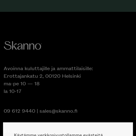
Avoinna kuluttajille ja ammattilaisille:
Erottajankatu 2, 00120 Helsinki
ma-pe 10 — 18
la 10-17
09 612 9440
|
sales@skanno.fi
Skanno
Käytämme verkkosivustollamme evästeitä