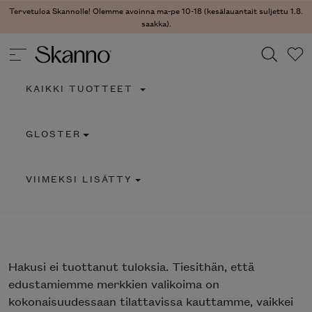
Tervetuloa Skannolle! Olemme avoinna ma-pe 10-18 (kesälauantait suljettu 1.8.
saakka).
KAIKKI TUOTTEET
Haku
GLOSTER
Type 2 or more characters for results.
VIIMEKSI LISÄTTY
Hakusi
ei tuottanut tuloksia. Tiesithän, että
edustamiemme merkkien valikoima on
kokonaisuudessaan tilattavissa kauttamme, vaikkei