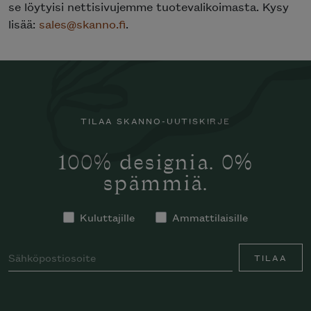
se löytyisi nettisivujemme tuotevalikoimasta. Kysy
lisää:
sales@skanno.fi
.
TILAA SKANNO-UUTISKIRJE
100% designia. 0%
spämmiä.
Kuluttajille
Ammattilaisille
TILAA