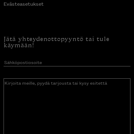
Evästeasetukset
Jätä yhteydenottopyyntö tai tule
käymään!
Sähköpostiosoite
(Pakollinen)
Kirjoita
meille,
pyydä
tarjousta
tai
kysy
esitettä