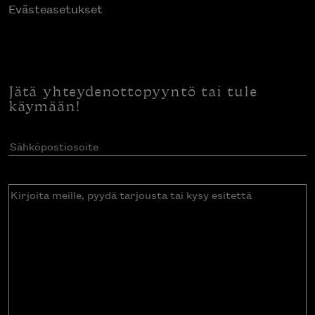
Evästeasetukset
Jätä yhteydenottopyyntö tai tule
käymään!
Sähköpostiosoite
(Pakollinen)
Kirjoita
meille,
pyydä
tarjousta
tai
kysy
esitettä