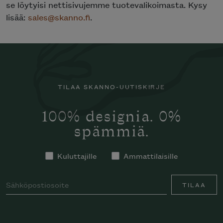
se löytyisi nettisivujemme tuotevalikoimasta. Kysy
lisää:
sales@skanno.fi
.
TILAA SKANNO-UUTISKIRJE
100% designia. 0%
spämmiä.
Kuluttajille
Ammattilaisille
TILAA