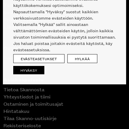
Tuotteet
käyttökokemuksesi optimoimiseksi.
Napsauttamalla "Hyväksy" suostut kaikkien
Suunnittelupalvelu
verkkosivustomme evästeiden käyttöön.
Projektimyynti
Valitsemalla "Hylkää" sallit ainoastaan
Liike Helsingin keskustassa
välttämättömien evästeiden käytön, jolloin kaikkia
sivuston toiminnallisuuksia ei pystytä suorittamaan.
Jos haluat poistaa joitakin evästeitä käytöstä, käy
Outlet
evästeasetuksissa.
Poistuvat mallikappaleet
EVÄSTEASETUKSET
HYLKÄÄ
HYVÄKSY
Asiakaspalvelu
Tietoa Skannosta
Yhteystiedot ja tiimi
Ostaminen ja toimitusajat
Hintatakuu
Tilaa Skanno-uutiskirje
Rekisteriseloste