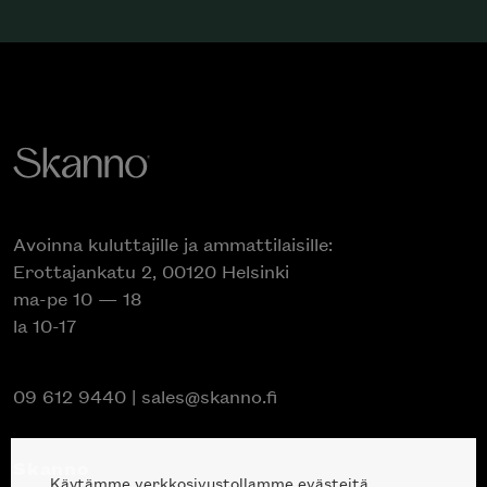
Avoinna kuluttajille ja ammattilaisille:
Erottajankatu 2, 00120 Helsinki
ma-pe 10 — 18
la 10-17
09 612 9440
|
sales@skanno.fi
Skanno
Käytämme verkkosivustollamme evästeitä