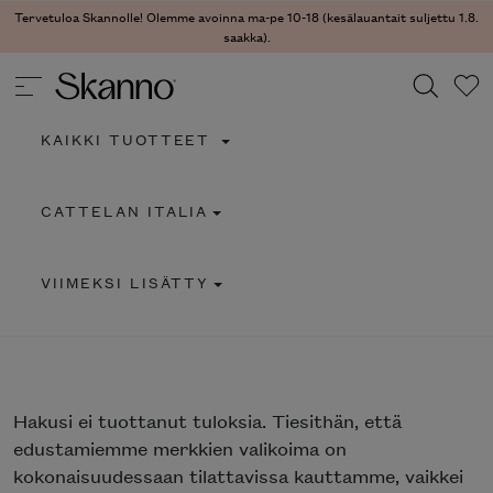
Tervetuloa Skannolle! Olemme avoinna ma-pe 10-18 (kesälauantait suljettu 1.8.
saakka).
KAIKKI TUOTTEET
Haku
CATTELAN ITALIA
Type 2 or more characters for results.
VIIMEKSI LISÄTTY
Hakusi
ei tuottanut tuloksia. Tiesithän, että
edustamiemme merkkien valikoima on
kokonaisuudessaan tilattavissa kauttamme, vaikkei