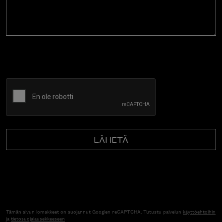
CAPTCHA
Tämän sivun lomakkeet on suojannut Googlen reCAPTCHA. Tutustu palvelun
käyttöehtoihin
ja
tietosuojalausekkeeseen