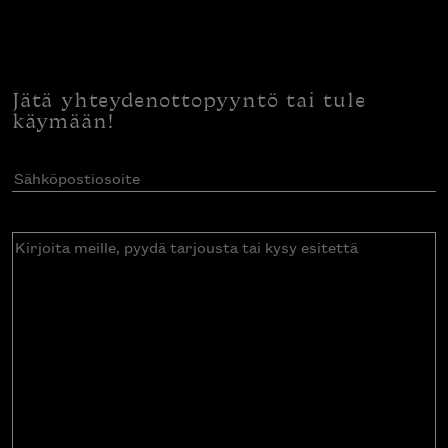
Jätä yhteydenottopyyntö tai tule
käymään!
Sähköpostiosoite
(Pakollinen)
Kirjoita
meille,
pyydä
tarjousta
tai
kysy
esitettä