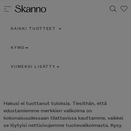
KAIKKI TUOTTEET
Haku
KYMO
Type 2 or more characters for results.
VIIMEKSI LISÄTTY
Hakusi
ei tuottanut tuloksia. Tiesithän, että
edustamiemme merkkien valikoima on
kokonaisuudessaan tilattavissa kauttamme, vaikkei
se löytyisi nettisivujemme tuotevalikoimasta. Kysy