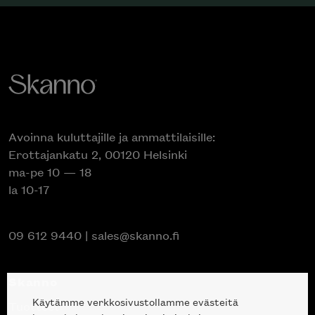
Avoinna kuluttajille ja ammattilaisille:
Erottajankatu 2, 00120 Helsinki
ma-pe 10 — 18
la 10-17
09 612 9440
|
sales@skanno.fi
Skanno
Käytämme verkkosivustollamme evästeitä
Tuotteet