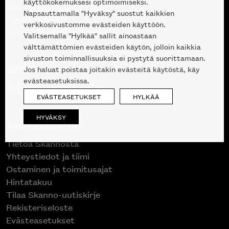
käyttökokemuksesi optimoimiseksi.
Suunnittelupalvelu
Napsauttamalla "Hyväksy" suostut kaikkien
Projektimyynti
verkkosivustomme evästeiden käyttöön.
Liike Helsingin keskustassa
Valitsemalla "Hylkää" sallit ainoastaan
välttämättömien evästeiden käytön, jolloin kaikkia
sivuston toiminnallisuuksia ei pystytä suorittamaan.
Outlet
Jos haluat poistaa joitakin evästeitä käytöstä, käy
evästeasetuksissa.
Poistuvat mallikappaleet
EVÄSTEASETUKSET
HYLKÄÄ
HYVÄKSY
Asiakaspalvelu
Tietoa Skannosta
Yhteystiedot ja tiimi
Ostaminen ja toimitusajat
Hintatakuu
Tilaa Skanno-uutiskirje
Rekisteriseloste
Evästeasetukset