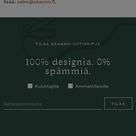
lisää:
sales@skanno.fi
.
TILAA SKANNO-UUTISKIRJE
100% designia. 0%
spämmiä.
Kuluttajille
Ammattilaisille
TILAA