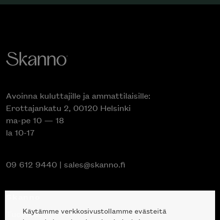
Avoinna kuluttajille ja ammattilaisille:
Erottajankatu 2, 00120 Helsinki
ma-pe 10 — 18
la 10-17
09 612 9440
|
sales@skanno.fi
Skanno
Käytämme verkkosivustollamme evästeitä
Tuotteet