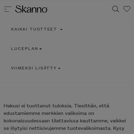
KAIKKI TUOTTEET
Haku
LUCEPLAN
Type 2 or more characters for results.
VIIMEKSI LISÄTTY
Hakusi
ei tuottanut tuloksia. Tiesithän, että
edustamiemme merkkien valikoima on
kokonaisuudessaan tilattavissa kauttamme, vaikkei
se löytyisi nettisivujemme tuotevalikoimasta. Kysy