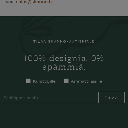
lisää:
sales@skanno.fi
.
TILAA SKANNO-UUTISKIRJE
100% designia. 0%
spämmiä.
Kuluttajille
Ammattilaisille
TILAA