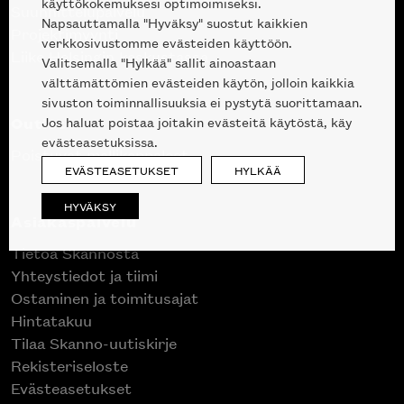
käyttökokemuksesi optimoimiseksi.
Suunnittelupalvelu
Napsauttamalla "Hyväksy" suostut kaikkien
Projektimyynti
verkkosivustomme evästeiden käyttöön.
Liike Helsingin keskustassa
Valitsemalla "Hylkää" sallit ainoastaan
välttämättömien evästeiden käytön, jolloin kaikkia
sivuston toiminnallisuuksia ei pystytä suorittamaan.
Outlet
Jos haluat poistaa joitakin evästeitä käytöstä, käy
evästeasetuksissa.
Poistuvat mallikappaleet
EVÄSTEASETUKSET
HYLKÄÄ
HYVÄKSY
Asiakaspalvelu
Tietoa Skannosta
Yhteystiedot ja tiimi
Ostaminen ja toimitusajat
Hintatakuu
Tilaa Skanno-uutiskirje
Rekisteriseloste
Evästeasetukset