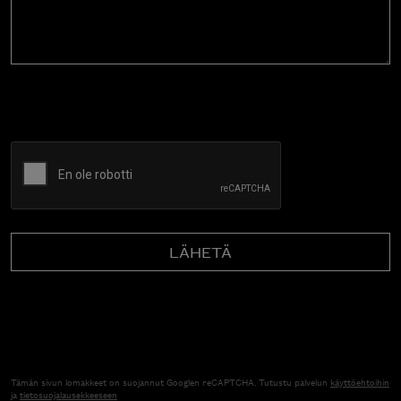
CAPTCHA
Tämän sivun lomakkeet on suojannut Googlen reCAPTCHA. Tutustu palvelun
käyttöehtoihin
ja
tietosuojalausekkeeseen