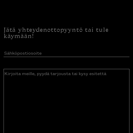
Jätä yhteydenottopyyntö tai tule
käymään!
Sähköpostiosoite
(Pakollinen)
Kirjoita
meille,
pyydä
tarjousta
tai
kysy
esitettä