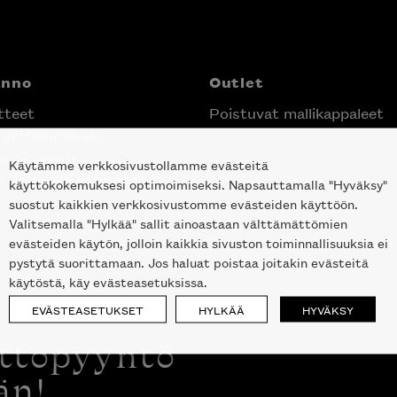
anno
Outlet
tteet
Poistuvat mallikappaleet
nittelupalvelu
ektimyynti
Käytämme verkkosivustollamme evästeitä
e Helsingin keskustassa
käyttökokemuksesi optimoimiseksi. Napsauttamalla "Hyväksy"
suostut kaikkien verkkosivustomme evästeiden käyttöön.
Valitsemalla "Hylkää" sallit ainoastaan välttämättömien
evästeiden käytön, jolloin kaikkia sivuston toiminnallisuuksia ei
pystytä suorittamaan. Jos haluat poistaa joitakin evästeitä
käytöstä, käy evästeasetuksissa.
EVÄSTEASETUKSET
HYLKÄÄ
HYVÄKSY
ottopyyntö
än!