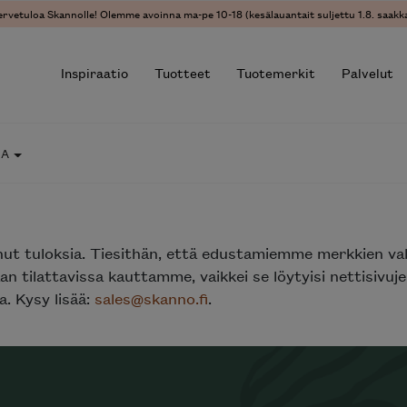
ervetuloa Skannolle! Olemme avoinna ma-pe 10-18 (kesälauantait suljettu 1.8. saakka
Inspiraatio
Tuotteet
Tuotemerkit
Palvelut
IA
r results.
nut tuloksia. Tiesithän, että edustamiemme merkkien va
n tilattavissa kauttamme, vaikkei se löytyisi nettisivu
. Kysy lisää:
sales@skanno.fi
.