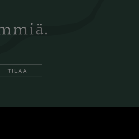
ämmiä.
TILAA