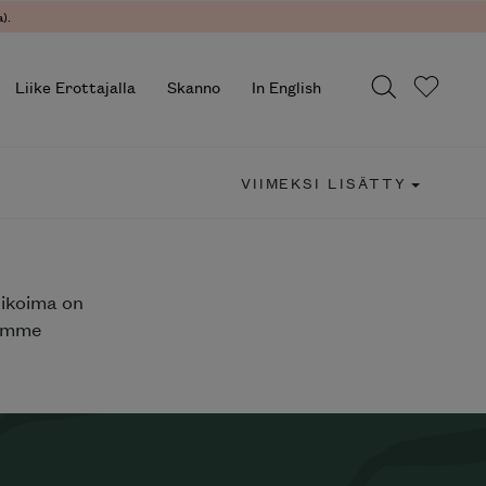
).
Liike Erottajalla
Skanno
In English
VIIMEKSI LISÄTTY
likoima on
jemme