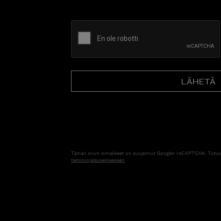
CAPTCHA
Tämän sivun lomakkeet on suojannut Googlen reCAPTCHA. Tutus
tietosuojalausekkeeseen