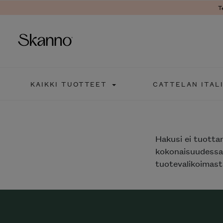
T
Haku
KAIKKI TUOTTEET
CATTELAN ITAL
Type 2 or more characters fo
Hakusi
ei tuotta
kokonaisuudessaa
tuotevalikoimasta