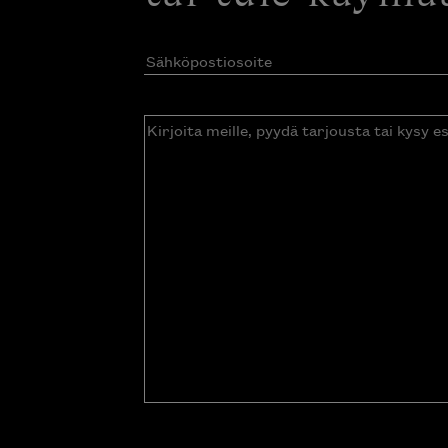
Sähköpostiosoite
(Pakollinen)
Kirjoita
meille,
pyydä
tarjousta
tai
kysy
esitettä