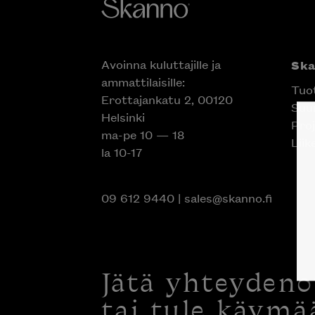
Avoinna kuluttajille ja
Sk
ammattilaisille:
Tuo
Erottajankatu 2, 00120
Suun
Helsinki
Proj
ma-pe 10 — 18
Liik
la 10-17
09 612 9440
|
sales@skanno.fi
Jätä yhteyden
tai tule käymä