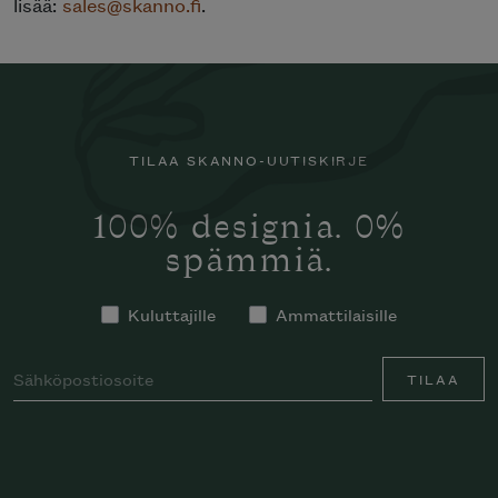
lisää:
sales@skanno.fi
.
TILAA SKANNO-UUTISKIRJE
100% designia. 0%
spämmiä.
Kuluttajille
Ammattilaisille
TILAA