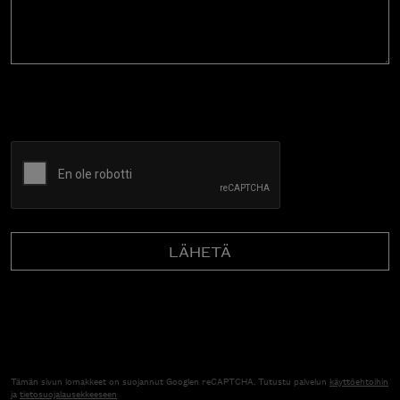
CAPTCHA
Tämän sivun lomakkeet on suojannut Googlen reCAPTCHA. Tutustu palvelun
käyttöehtoihin
ja
tietosuojalausekkeeseen