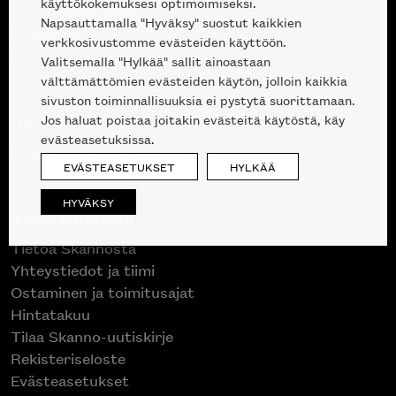
käyttökokemuksesi optimoimiseksi.
Suunnittelupalvelu
Napsauttamalla "Hyväksy" suostut kaikkien
Projektimyynti
verkkosivustomme evästeiden käyttöön.
Liike Helsingin keskustassa
Valitsemalla "Hylkää" sallit ainoastaan
välttämättömien evästeiden käytön, jolloin kaikkia
sivuston toiminnallisuuksia ei pystytä suorittamaan.
Outlet
Jos haluat poistaa joitakin evästeitä käytöstä, käy
evästeasetuksissa.
Poistuvat mallikappaleet
EVÄSTEASETUKSET
HYLKÄÄ
HYVÄKSY
Asiakaspalvelu
Tietoa Skannosta
Yhteystiedot ja tiimi
Ostaminen ja toimitusajat
Hintatakuu
Tilaa Skanno-uutiskirje
Rekisteriseloste
Evästeasetukset