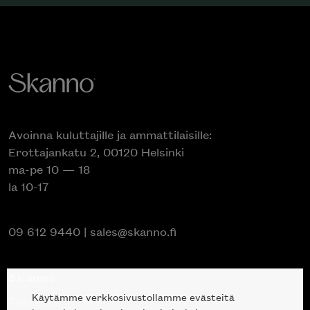
Avoinna kuluttajille ja ammattilaisille:
Erottajankatu 2, 00120 Helsinki
ma-pe 10 — 18
la 10-17
09 612 9440
|
sales@skanno.fi
Skanno
Käytämme verkkosivustollamme evästeitä
Tuotteet