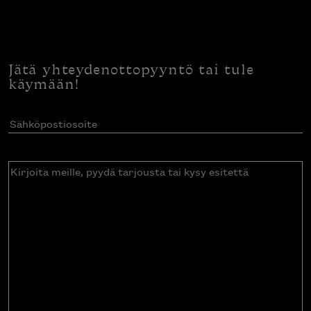
Jätä yhteydenottopyyntö tai tule
käymään!
Sähköpostiosoite
(Pakollinen)
Kirjoita
meille,
pyydä
tarjousta
tai
kysy
esitettä