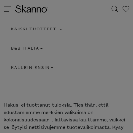
KAIKKI TUOTTEET
Haku
B&B ITALIA
Type 2 or more characters for results.
KALLEIN ENSIN
Hakusi
ei tuottanut tuloksia. Tiesithän, että
edustamiemme merkkien valikoima on
kokonaisuudessaan tilattavissa kauttamme, vaikkei
se löytyisi nettisivujemme tuotevalikoimasta. Kysy