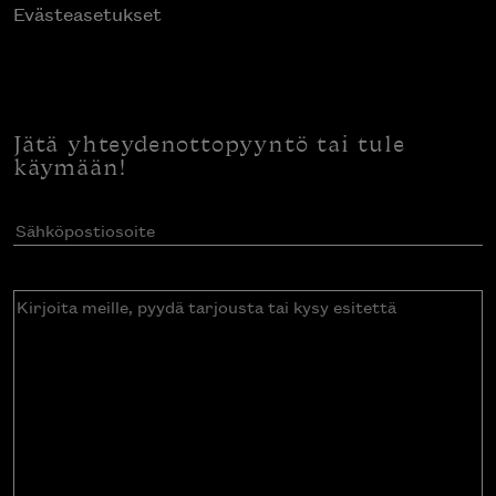
Evästeasetukset
Jätä yhteydenottopyyntö tai tule
käymään!
Sähköpostiosoite
(Pakollinen)
Kirjoita
meille,
pyydä
tarjousta
tai
kysy
esitettä