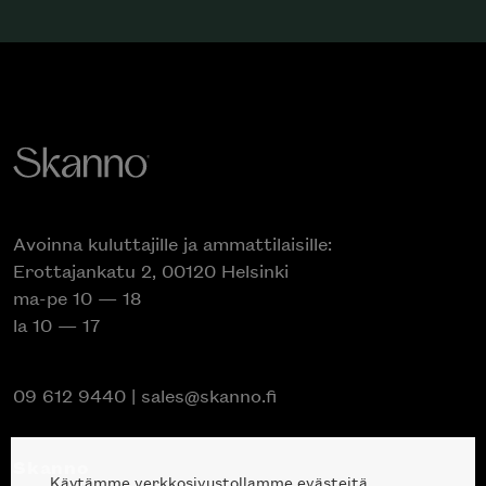
Avoinna kuluttajille ja ammattilaisille:
Erottajankatu 2, 00120 Helsinki
ma-pe 10 — 18
la 10 — 17
09 612 9440
|
sales@skanno.fi
Skanno
Käytämme verkkosivustollamme evästeitä