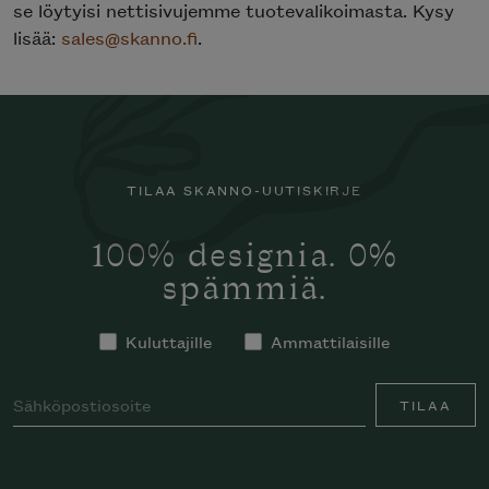
se löytyisi nettisivujemme tuotevalikoimasta. Kysy
lisää:
sales@skanno.fi
.
TILAA SKANNO-UUTISKIRJE
100% designia. 0%
spämmiä.
Kuluttajille
Ammattilaisille
TILAA