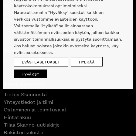
Tuotteet
käyttökokemuksesi optimoimiseksi.
Napsauttamalla "Hyväksy" suostut kaikkien
Suunnittelupalvelu
verkkosivustomme evästeiden käyttöön.
Projektimyynti
Valitsemalla "Hylkää" sallit ainoastaan
Liike Helsingin keskustassa
välttämättömien evästeiden käytön, jolloin kaikkia
sivuston toiminnallisuuksia ei pystytä suorittamaan.
Jos haluat poistaa joitakin evästeitä käytöstä, käy
Outlet
evästeasetuksissa.
Poistuvat mallikappaleet
EVÄSTEASETUKSET
HYLKÄÄ
HYVÄKSY
Asiakaspalvelu
Tietoa Skannosta
Yhteystiedot ja tiimi
Ostaminen ja toimitusajat
Hintatakuu
Tilaa Skanno-uutiskirje
Rekisteriseloste