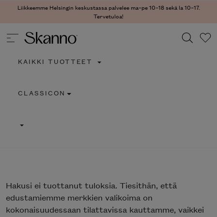
Liikkeemme Helsingin keskustassa palvelee ma–pe 10–18 sekä la 10–17.
Tervetuloa!
KAIKKI TUOTTEET
Haku
CLASSICON
Type 2 or more characters for results.
Hakusi
ei tuottanut tuloksia. Tiesithän, että
edustamiemme merkkien valikoima on
kokonaisuudessaan tilattavissa kauttamme, vaikkei