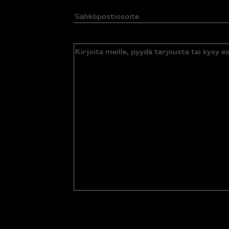
Sähköpostiosoite
(Pakollinen)
Kirjoita
meille,
pyydä
tarjousta
tai
kysy
esitettä