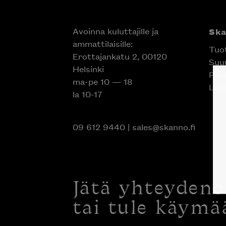
Avoinna kuluttajille ja
Sk
ammattilaisille:
Tuo
Erottajankatu 2, 00120
Suun
Helsinki
Proj
ma-pe 10 — 18
Liik
la 10-17
09 612 9440
|
sales@skanno.fi
Jätä yhteyden
tai tule käymä