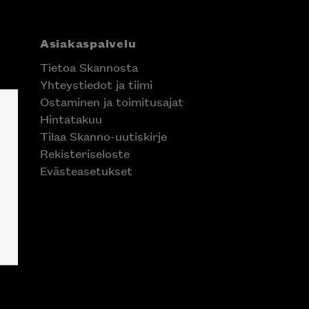
Asiakaspalvelu
Tietoa Skannosta
Yhteystiedot ja tiimi
Ostaminen ja toimitusajat
Hintatakuu
Tilaa Skanno-uutiskirje
Rekisteriseloste
Evästeasetukset