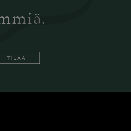
ämmiä.
TILAA