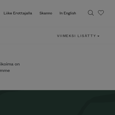
Liike Erottajalla
Skanno
In English
VIIMEKSI LISÄTTY
likoima on
jemme