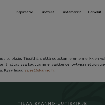
Inspiraatio
Tuotteet
Tuotemerkit
Palvelut
r results.
nut tuloksia. Tiesithän, että edustamiemme merkkien va
n tilattavissa kauttamme, vaikkei se löytyisi nettisivu
. Kysy lisää:
sales@skanno.fi
.
TILAA SKANNO-UUTISKIRJE