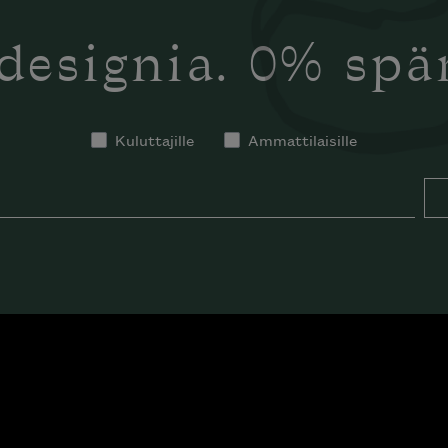
designia. 0% sp
Kuluttajille
Ammattilaisille