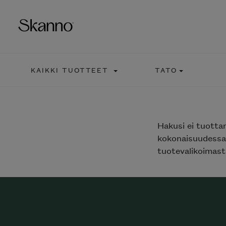
KAIKKI TUOTTEET
TATO
Haku
Type 2 or more characters fo
Hakusi
ei tuotta
kokonaisuudessaa
tuotevalikoimasta