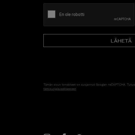
CAPTCHA
Tämän sivun lomakkeet on suojannut Googlen reCAPTCHA. Tutus
tietosuojalausekkeeseen