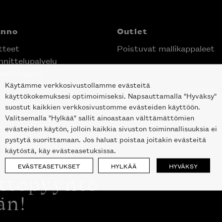
anno
Outlet
tteet
Poistuvat mallikappaleet
nittelupalvelu
ektimyynti
Käytämme verkkosivustollamme evästeitä
e Helsingin keskustassa
käyttökokemuksesi optimoimiseksi. Napsauttamalla "Hyväksy"
suostut kaikkien verkkosivustomme evästeiden käyttöön.
Valitsemalla "Hylkää" sallit ainoastaan välttämättömien
evästeiden käytön, jolloin kaikkia sivuston toiminnallisuuksia ei
pystytä suorittamaan. Jos haluat poistaa joitakin evästeitä
käytöstä, käy evästeasetuksissa.
EVÄSTEASETUKSET
HYLKÄÄ
HYVÄKSY
ottopyyntö
än!