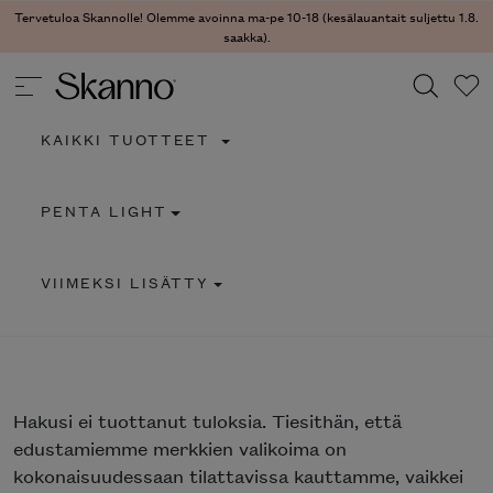
Tervetuloa Skannolle! Olemme avoinna ma-pe 10-18 (kesälauantait suljettu 1.8.
saakka).
KAIKKI TUOTTEET
Haku
PENTA LIGHT
Type 2 or more characters for results.
VIIMEKSI LISÄTTY
Hakusi
ei tuottanut tuloksia. Tiesithän, että
edustamiemme merkkien valikoima on
kokonaisuudessaan tilattavissa kauttamme, vaikkei