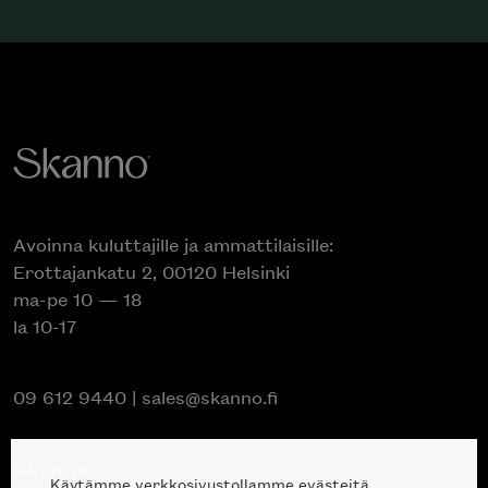
Avoinna kuluttajille ja ammattilaisille:
Erottajankatu 2, 00120 Helsinki
ma-pe 10 — 18
la 10-17
09 612 9440
|
sales@skanno.fi
Skanno
Käytämme verkkosivustollamme evästeitä