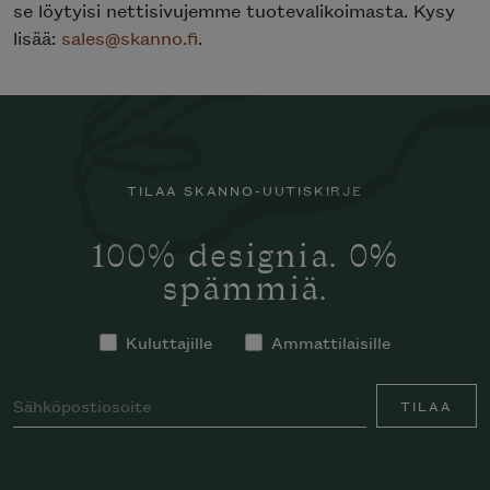
se löytyisi nettisivujemme tuotevalikoimasta. Kysy
lisää:
sales@skanno.fi
.
TILAA SKANNO-UUTISKIRJE
100% designia. 0%
spämmiä.
Kuluttajille
Ammattilaisille
TILAA