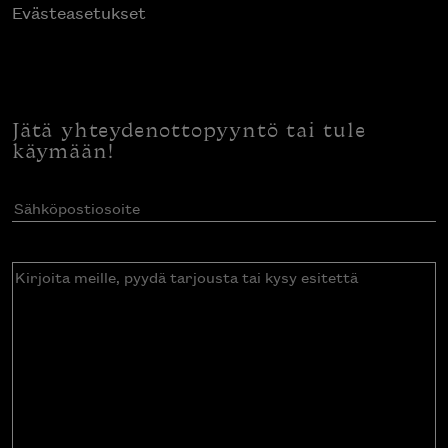
Evästeasetukset
Jätä yhteydenottopyyntö tai tule
käymään!
Sähköpostiosoite
(Pakollinen)
Kirjoita
meille,
pyydä
tarjousta
tai
kysy
esitettä