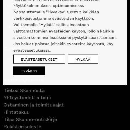
Tuotteet
käyttökokemuksesi optimoimiseksi.
Napsauttamalla "Hyväksy" suostut kaikkien
Suunnittelupalvelu
verkkosivustomme evästeiden käyttöön.
Projektimyynti
Valitsemalla "Hylkää" sallit ainoastaan
Liike Helsingin keskustassa
välttämättömien evästeiden käytön, jolloin kaikkia
sivuston toiminnallisuuksia ei pystytä suorittamaan.
Jos haluat poistaa joitakin evästeitä käytöstä, käy
Outlet
evästeasetuksissa.
Poistuvat mallikappaleet
EVÄSTEASETUKSET
HYLKÄÄ
HYVÄKSY
Asiakaspalvelu
Tietoa Skannosta
Yhteystiedot ja tiimi
Ostaminen ja toimitusajat
Hintatakuu
Tilaa Skanno-uutiskirje
Rekisteriseloste