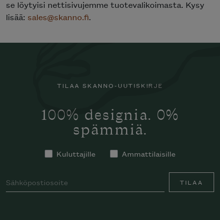
se löytyisi nettisivujemme tuotevalikoimasta. Kysy
lisää:
sales@skanno.fi
.
TILAA SKANNO-UUTISKIRJE
100% designia. 0%
spämmiä.
Kuluttajille
Ammattilaisille
TILAA