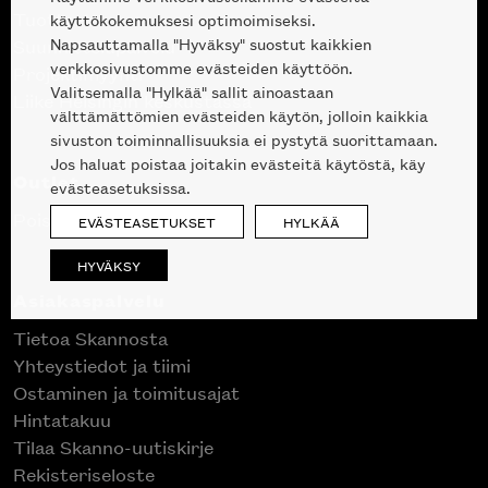
Tuotteet
käyttökokemuksesi optimoimiseksi.
Napsauttamalla "Hyväksy" suostut kaikkien
Suunnittelupalvelu
verkkosivustomme evästeiden käyttöön.
Projektimyynti
Valitsemalla "Hylkää" sallit ainoastaan
Liike Helsingin keskustassa
välttämättömien evästeiden käytön, jolloin kaikkia
sivuston toiminnallisuuksia ei pystytä suorittamaan.
Jos haluat poistaa joitakin evästeitä käytöstä, käy
Outlet
evästeasetuksissa.
Poistuvat mallikappaleet
EVÄSTEASETUKSET
HYLKÄÄ
HYVÄKSY
Asiakaspalvelu
Tietoa Skannosta
Yhteystiedot ja tiimi
Ostaminen ja toimitusajat
Hintatakuu
Tilaa Skanno-uutiskirje
Rekisteriseloste