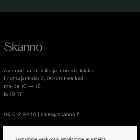
Avoinna kuluttajille ja ammattilaisille:
Erottajankatu 2, 00120 Helsinki
ma-pe 10 — 18
la 10-17
09 612 9440
|
sales@skanno.fi
Skanno
Käytämme verkkosivustollamme evästeitä