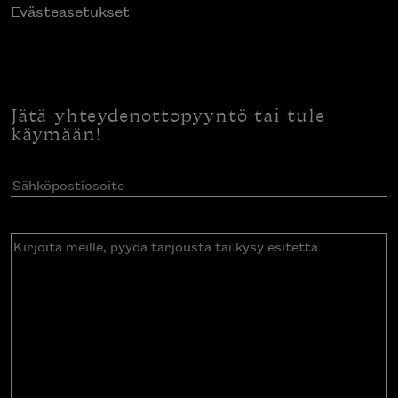
Evästeasetukset
Jätä yhteydenottopyyntö tai tule
käymään!
Sähköpostiosoite
(Pakollinen)
Kirjoita
meille,
pyydä
tarjousta
tai
kysy
esitettä