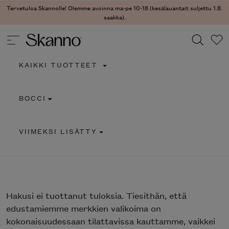
Tervetuloa Skannolle! Olemme avoinna ma-pe 10-18 (kesälauantait suljettu 1.8.
saakka).
KAIKKI TUOTTEET
Haku
BOCCI
Type 2 or more characters for results.
VIIMEKSI LISÄTTY
Hakusi
ei tuottanut tuloksia. Tiesithän, että
edustamiemme merkkien valikoima on
kokonaisuudessaan tilattavissa kauttamme, vaikkei