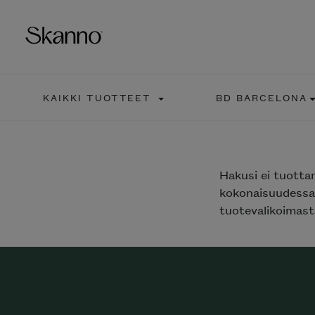
KAIKKI TUOTTEET
BD BARCELONA
Haku
Type 2 or more characters fo
Hakusi
ei tuotta
kokonaisuudessaa
tuotevalikoimasta