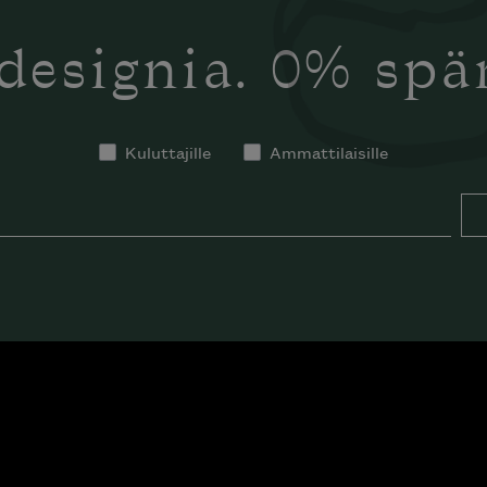
designia. 0% sp
Kuluttajille
Ammattilaisille