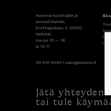
Avoinna kuluttajille ja
Sk
ammattilaisille:
Tuo
Erottajankatu 2, 00120
Suun
Helsinki
Proj
ma-pe 10 — 18
Liik
la 10-17
09 612 9440
|
sales@skanno.fi
Jätä yhteyden
tai tule käymä