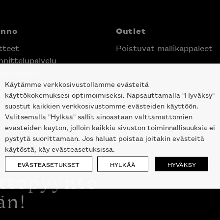
anno
Outlet
tteet
Poistuvat mallikappaleet
nittelupalvelu
ektimyynti
Käytämme verkkosivustollamme evästeitä
e Helsingin keskustassa
käyttökokemuksesi optimoimiseksi. Napsauttamalla "Hyväksy"
suostut kaikkien verkkosivustomme evästeiden käyttöön.
Valitsemalla "Hylkää" sallit ainoastaan välttämättömien
evästeiden käytön, jolloin kaikkia sivuston toiminnallisuuksia ei
pystytä suorittamaan. Jos haluat poistaa joitakin evästeitä
käytöstä, käy evästeasetuksissa.
EVÄSTEASETUKSET
HYLKÄÄ
HYVÄKSY
ottopyyntö
än!