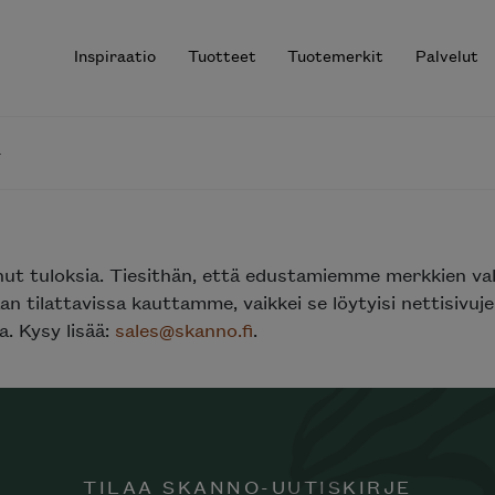
Inspiraatio
Tuotteet
Tuotemerkit
Palvelut
r results.
nut tuloksia. Tiesithän, että edustamiemme merkkien va
n tilattavissa kauttamme, vaikkei se löytyisi nettisivu
. Kysy lisää:
sales@skanno.fi
.
TILAA SKANNO-UUTISKIRJE