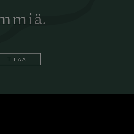
ämmiä.
TILAA