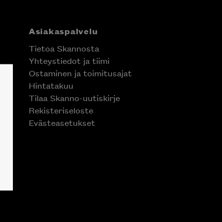
Asiakaspalvelu
Tietoa Skannosta
Yhteystiedot ja tiimi
Ostaminen ja toimitusajat
Hintatakuu
Tilaa Skanno-uutiskirje
Rekisteriseloste
Evästeasetukset