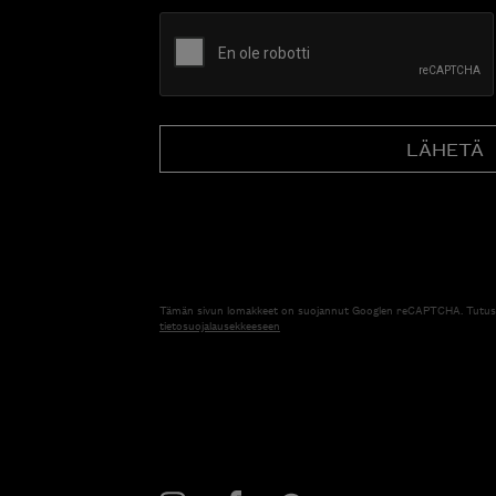
CAPTCHA
Tämän sivun lomakkeet on suojannut Googlen reCAPTCHA. Tutus
tietosuojalausekkeeseen