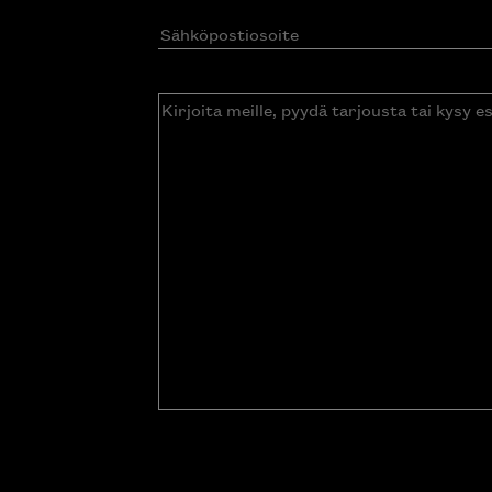
Sähköpostiosoite
(Pakollinen)
Kirjoita
meille,
pyydä
tarjousta
tai
kysy
esitettä