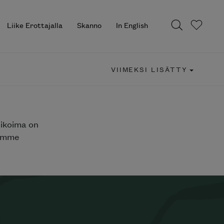
Liike Erottajalla
Skanno
In English
VIIMEKSI LISÄTTY
likoima on
jemme