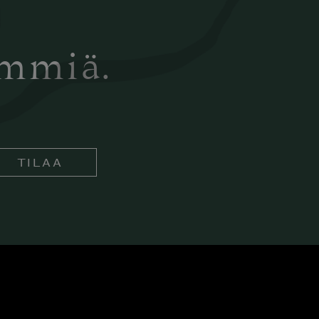
ämmiä.
TILAA