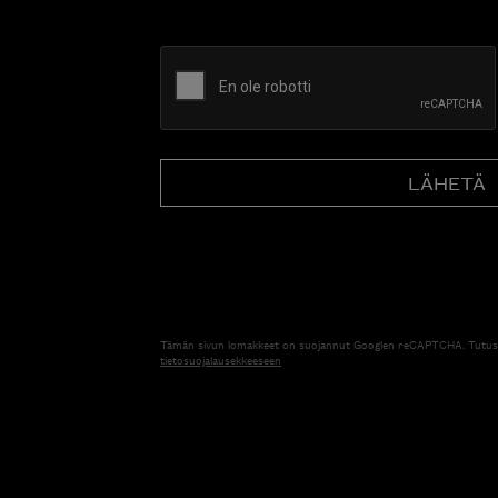
CAPTCHA
Tämän sivun lomakkeet on suojannut Googlen reCAPTCHA. Tutus
tietosuojalausekkeeseen