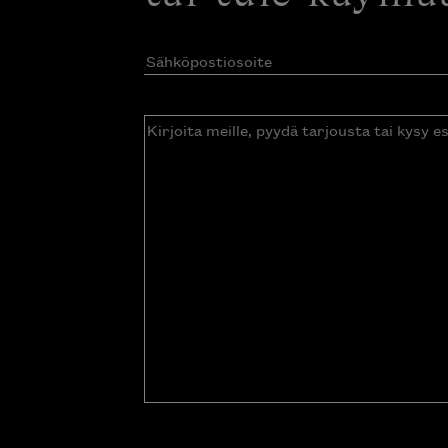
Sähköpostiosoite
(Pakollinen)
Kirjoita
meille,
pyydä
tarjousta
tai
kysy
esitettä