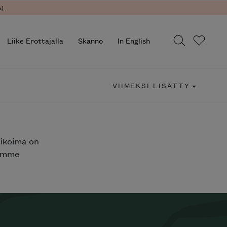
).
Liike Erottajalla
Skanno
In English
VIIMEKSI LISÄTTY
likoima on
jemme