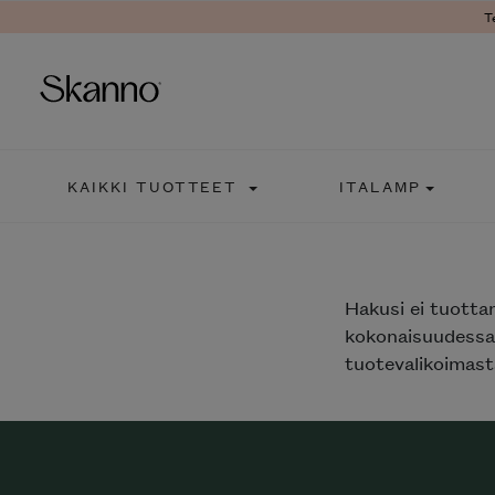
T
Haku
KAIKKI TUOTTEET
ITALAMP
Type 2 or more characters fo
Hakusi
ei tuotta
kokonaisuudessaa
tuotevalikoimasta