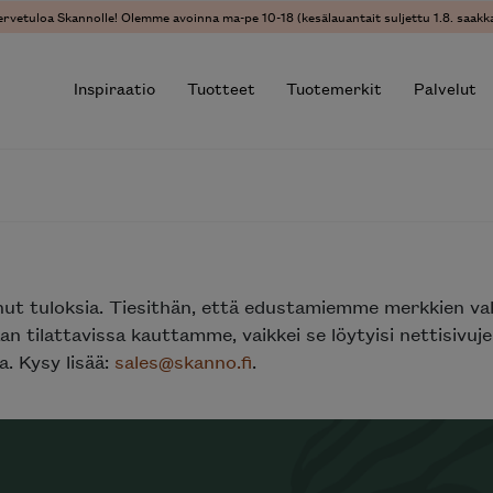
ervetuloa Skannolle! Olemme avoinna ma-pe 10-18 (kesälauantait suljettu 1.8. saakka
Inspiraatio
Tuotteet
Tuotemerkit
Palvelut
r results.
nut tuloksia. Tiesithän, että edustamiemme merkkien va
n tilattavissa kauttamme, vaikkei se löytyisi nettisivu
. Kysy lisää:
sales@skanno.fi
.