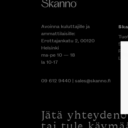
Avoinna kuluttajille ja
Sk
ammattilaisille:
Tuo
Erottajankatu 2, 00120
Suun
Helsinki
Proj
ma-pe 10 — 18
Liik
la 10-17
09 612 9440
|
sales@skanno.fi
Jätä yhteyden
tai tule käymä