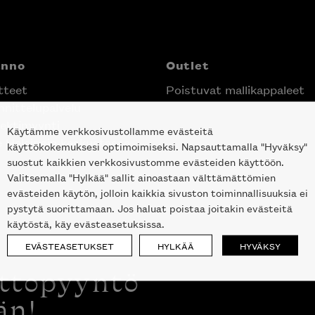
anno
Outlet
tteet
Poistuvat mallikappaleet
nittelupalvelu
ektimyynti
Käytämme verkkosivustollamme evästeitä
e Helsingin keskustassa
käyttökokemuksesi optimoimiseksi. Napsauttamalla "Hyväksy"
suostut kaikkien verkkosivustomme evästeiden käyttöön.
Valitsemalla "Hylkää" sallit ainoastaan välttämättömien
evästeiden käytön, jolloin kaikkia sivuston toiminnallisuuksia ei
pystytä suorittamaan. Jos haluat poistaa joitakin evästeitä
käytöstä, käy evästeasetuksissa.
EVÄSTEASETUKSET
HYLKÄÄ
HYVÄKSY
ottopyyntö
än!