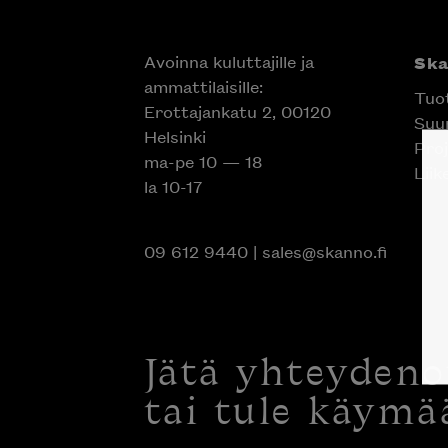
Avoinna kuluttajille ja
Sk
ammattilaisille:
Tuo
Erottajankatu 2, 00120
Suun
Helsinki
Proj
ma-pe 10 — 18
Liik
la 10-17
09 612 9440
|
sales@skanno.fi
Jätä yhteyden
tai tule käymä