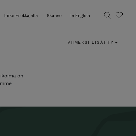
Liike Erottajalla
Skanno
In English
VIIMEKSI LISÄTTY
likoima on
jemme