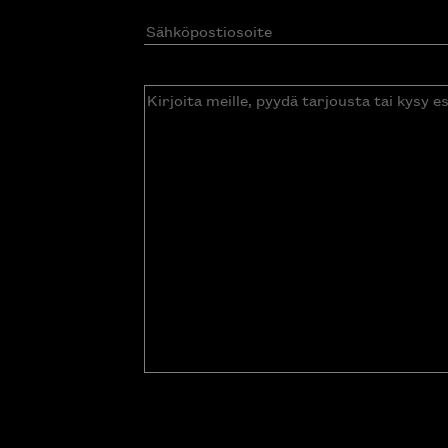
Sähköpostiosoite
(Pakollinen)
Kirjoita
meille,
pyydä
tarjousta
tai
kysy
esitettä