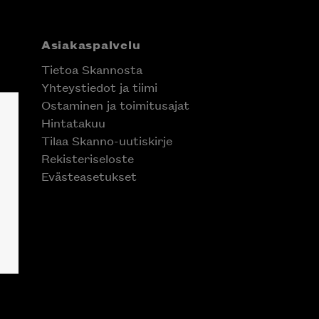
Asiakaspalvelu
Tietoa Skannosta
Yhteystiedot ja tiimi
Ostaminen ja toimitusajat
Hintatakuu
Tilaa Skanno-uutiskirje
Rekisteriseloste
Evästeasetukset