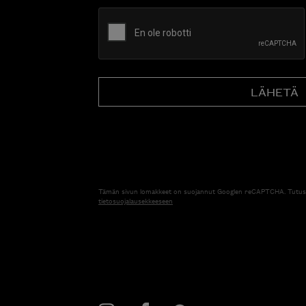
CAPTCHA
Tämän sivun lomakkeet on suojannut Googlen reCAPTCHA. Tutus
tietosuojalausekkeeseen