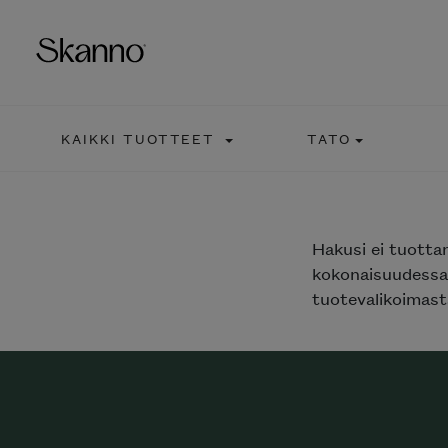
KAIKKI TUOTTEET
TATO
Haku
Type 2 or more characters fo
Hakusi
ei tuotta
kokonaisuudessaa
tuotevalikoimasta