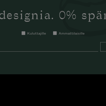
designia. 0% sp
Kuluttajille
Ammattilaisille