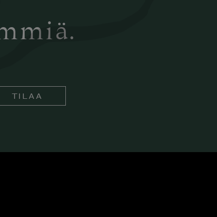
ämmiä.
TILAA