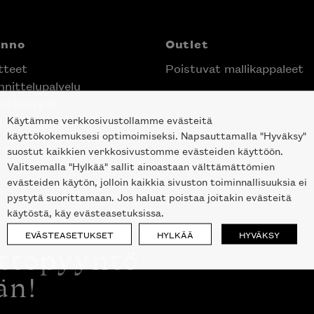
anno
Outlet
tteet
Poistuvat mallikappaleet
nittelupalvelu
ektimyynti
Käytämme verkkosivustollamme evästeitä
e Helsingin keskustassa
käyttökokemuksesi optimoimiseksi. Napsauttamalla "Hyväksy"
suostut kaikkien verkkosivustomme evästeiden käyttöön.
Valitsemalla "Hylkää" sallit ainoastaan välttämättömien
evästeiden käytön, jolloin kaikkia sivuston toiminnallisuuksia ei
pystytä suorittamaan. Jos haluat poistaa joitakin evästeitä
käytöstä, käy evästeasetuksissa.
EVÄSTEASETUKSET
HYLKÄÄ
HYVÄKSY
ottopyyntö
än!