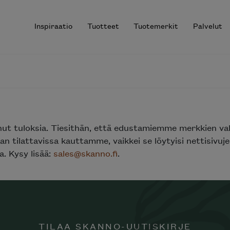
Inspiraatio
Tuotteet
Tuotemerkit
Palvelut
r results.
nut tuloksia. Tiesithän, että edustamiemme merkkien va
n tilattavissa kauttamme, vaikkei se löytyisi nettisivu
. Kysy lisää:
sales@skanno.fi
.
TILAA SKANNO-UUTISKIRJE