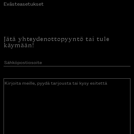
Evästeasetukset
Jätä yhteydenottopyyntö tai tule
käymään!
Sähköpostiosoite
(Pakollinen)
Kirjoita
meille,
pyydä
tarjousta
tai
kysy
esitettä