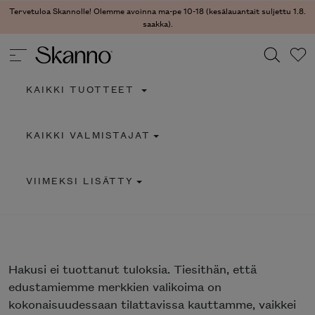
Tervetuloa Skannolle! Olemme avoinna ma-pe 10-18 (kesälauantait suljettu 1.8.
saakka).
KAIKKI TUOTTEET
Haku
KAIKKI VALMISTAJAT
Type 2 or more characters for results.
VIIMEKSI LISÄTTY
Hakusi
ei tuottanut tuloksia. Tiesithän, että
edustamiemme merkkien valikoima on
kokonaisuudessaan tilattavissa kauttamme, vaikkei