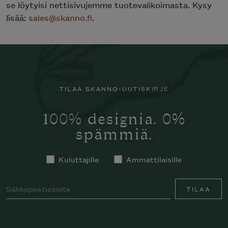
se löytyisi nettisivujemme tuotevalikoimasta. Kysy
lisää:
sales@skanno.fi
.
TILAA SKANNO-UUTISKIRJE
100% designia. 0%
spämmiä.
Kuluttajille
Ammattilaisille
TILAA