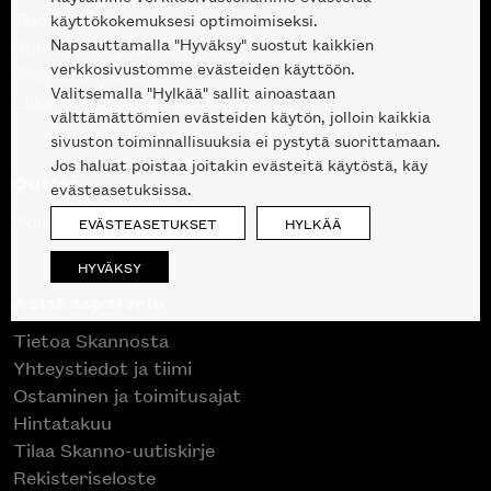
Tuotteet
käyttökokemuksesi optimoimiseksi.
Napsauttamalla "Hyväksy" suostut kaikkien
Suunnittelupalvelu
verkkosivustomme evästeiden käyttöön.
Projektimyynti
Valitsemalla "Hylkää" sallit ainoastaan
Liike Helsingin keskustassa
välttämättömien evästeiden käytön, jolloin kaikkia
sivuston toiminnallisuuksia ei pystytä suorittamaan.
Jos haluat poistaa joitakin evästeitä käytöstä, käy
Outlet
evästeasetuksissa.
Poistuvat mallikappaleet
EVÄSTEASETUKSET
HYLKÄÄ
HYVÄKSY
Asiakaspalvelu
Tietoa Skannosta
Yhteystiedot ja tiimi
Ostaminen ja toimitusajat
Hintatakuu
Tilaa Skanno-uutiskirje
Rekisteriseloste