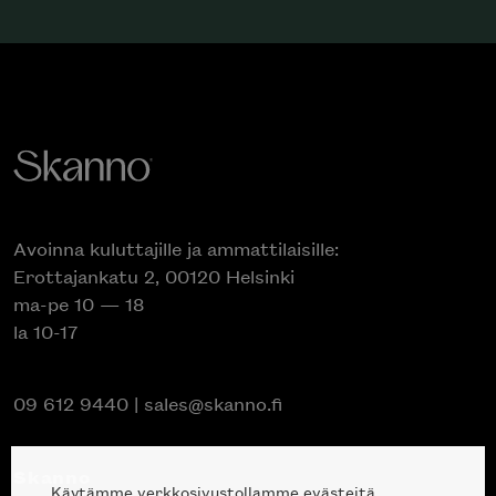
Avoinna kuluttajille ja ammattilaisille:
Erottajankatu 2, 00120 Helsinki
ma-pe 10 — 18
la 10-17
09 612 9440
|
sales@skanno.fi
Skanno
Käytämme verkkosivustollamme evästeitä