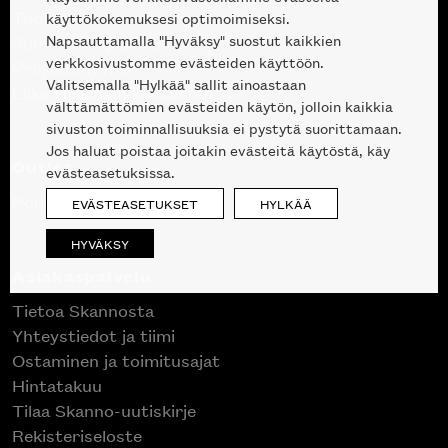
Tuotteet
käyttökokemuksesi optimoimiseksi.
Napsauttamalla "Hyväksy" suostut kaikkien
Suunnittelupalvelu
verkkosivustomme evästeiden käyttöön.
Projektimyynti
Valitsemalla "Hylkää" sallit ainoastaan
Liike Helsingin keskustassa
välttämättömien evästeiden käytön, jolloin kaikkia
sivuston toiminnallisuuksia ei pystytä suorittamaan.
Jos haluat poistaa joitakin evästeitä käytöstä, käy
Outlet
evästeasetuksissa.
Poistuvat mallikappaleet
EVÄSTEASETUKSET
HYLKÄÄ
HYVÄKSY
Asiakaspalvelu
Tietoa Skannosta
Yhteystiedot ja tiimi
Ostaminen ja toimitusajat
Hintatakuu
Tilaa Skanno-uutiskirje
Rekisteriseloste