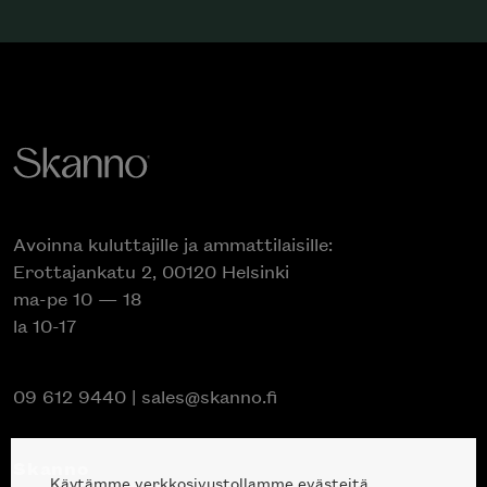
Avoinna kuluttajille ja ammattilaisille:
Erottajankatu 2, 00120 Helsinki
ma-pe 10 — 18
la 10-17
09 612 9440
|
sales@skanno.fi
Skanno
Käytämme verkkosivustollamme evästeitä