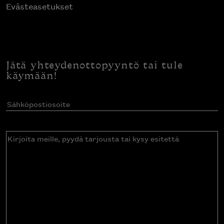
Evästeasetukset
Jätä yhteydenottopyyntö tai tule
käymään!
Sähköpostiosoite
(Pakollinen)
Kirjoita
meille,
pyydä
tarjousta
tai
kysy
esitettä