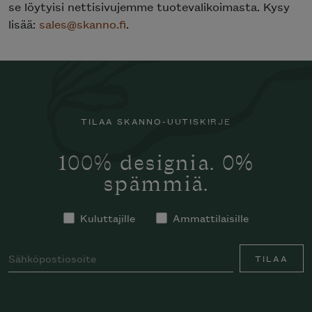
se löytyisi nettisivujemme tuotevalikoimasta. Kysy
lisää:
sales@skanno.fi
.
TILAA SKANNO-UUTISKIRJE
100% designia. 0%
spämmiä.
Kuluttajille
Ammattilaisille
TILAA