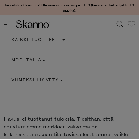
Tervetuloa Skannolle! Olemme avoinna ma-pe 10-18 (kesälauantait suljettu 1.8.
saakka).
KAIKKI TUOTTEET
Haku
MDF ITALIA
Type 2 or more characters for results.
VIIMEKSI LISÄTTY
Hakusi
ei tuottanut tuloksia. Tiesithän, että
edustamiemme merkkien valikoima on
kokonaisuudessaan tilattavissa kauttamme, vaikkei