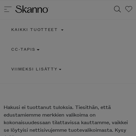
KAIKKI TUOTTEET
Haku
CC-TAPIS
Type 2 or more characters for results.
VIIMEKSI LISÄTTY
Hakusi
ei tuottanut tuloksia. Tiesithän, että
edustamiemme merkkien valikoima on
kokonaisuudessaan tilattavissa kauttamme, vaikkei
se löytyisi nettisivujemme tuotevalikoimasta. Kysy