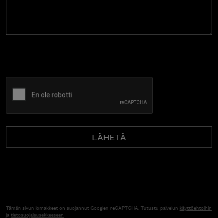
CAPTCHA
Tämän sivun lomakkeet on suojannut Googlen reCAPTCHA. Tutustu palvelun
käyttöehtoihin
ja
tietosuojalausekkeeseen