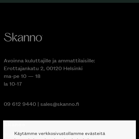
Avoinna kuluttajille ja ammattilaisille:
Erottajankatu 2, 00120 Helsinki
ma-pe 10 — 18
la 10-17
09 612 9440
|
sales@skanno.fi
Skanno
Käytämme verkkosivustollamme evästeitä
Tuotteet