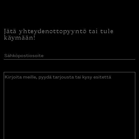
Jätä yhteydenottopyyntö tai tule
käymään!
Sähköpostiosoite
(Pakollinen)
Kirjoita
meille,
pyydä
tarjousta
tai
kysy
esitettä