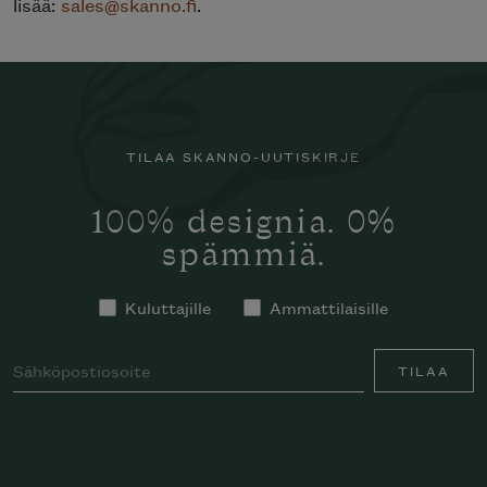
lisää:
sales@skanno.fi
.
TILAA SKANNO-UUTISKIRJE
100% designia. 0%
spämmiä.
Kuluttajille
Ammattilaisille
TILAA