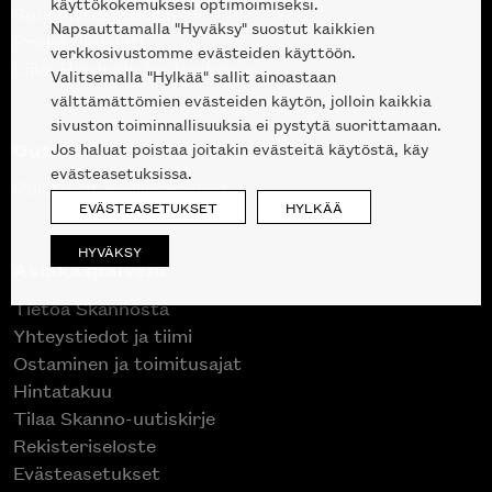
käyttökokemuksesi optimoimiseksi.
Suunnittelupalvelu
Napsauttamalla "Hyväksy" suostut kaikkien
Projektimyynti
verkkosivustomme evästeiden käyttöön.
Liike Helsingin keskustassa
Valitsemalla "Hylkää" sallit ainoastaan
välttämättömien evästeiden käytön, jolloin kaikkia
sivuston toiminnallisuuksia ei pystytä suorittamaan.
Outlet
Jos haluat poistaa joitakin evästeitä käytöstä, käy
evästeasetuksissa.
Poistuvat mallikappaleet
EVÄSTEASETUKSET
HYLKÄÄ
HYVÄKSY
Asiakaspalvelu
Tietoa Skannosta
Yhteystiedot ja tiimi
Ostaminen ja toimitusajat
Hintatakuu
Tilaa Skanno-uutiskirje
Rekisteriseloste
Evästeasetukset