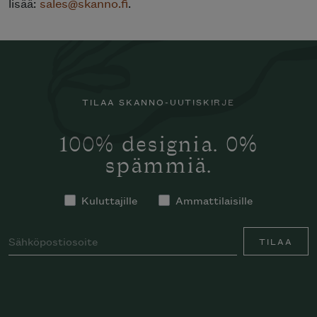
lisää:
sales@skanno.fi
.
TILAA SKANNO-UUTISKIRJE
100% designia. 0%
spämmiä.
Kuluttajille
Ammattilaisille
TILAA