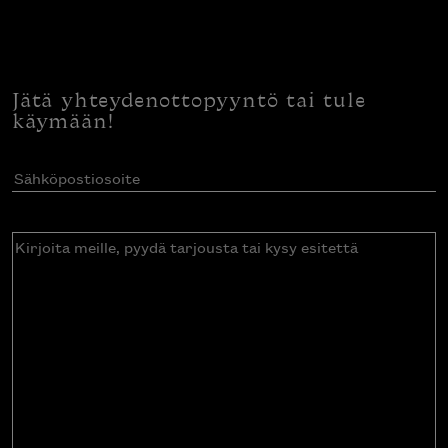
Jätä yhteydenottopyyntö tai tule
käymään!
Sähköpostiosoite
(Pakollinen)
Kirjoita
meille,
pyydä
tarjousta
tai
kysy
esitettä