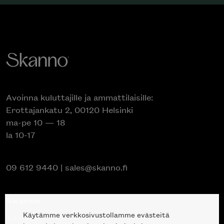
Avoinna kuluttajille ja ammattilaisille:
Erottajankatu 2, 00120 Helsinki
ma-pe 10 — 18
la 10-17
09 612 9440
|
sales@skanno.fi
Skanno
Käytämme verkkosivustollamme evästeitä
Tuotteet