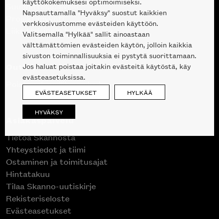
käyttökokemuksesi optimoimiseksi.
Suunnittelupalvelu
Napsauttamalla "Hyväksy" suostut kaikkien
Projektimyynti
verkkosivustomme evästeiden käyttöön.
Liike Helsingin keskustassa
Valitsemalla "Hylkää" sallit ainoastaan
välttämättömien evästeiden käytön, jolloin kaikkia
sivuston toiminnallisuuksia ei pystytä suorittamaan.
Outlet
Jos haluat poistaa joitakin evästeitä käytöstä, käy
evästeasetuksissa.
Poistuvat mallikappaleet
EVÄSTEASETUKSET
HYLKÄÄ
HYVÄKSY
Asiakaspalvelu
Tietoa Skannosta
Yhteystiedot ja tiimi
Ostaminen ja toimitusajat
Hintatakuu
Tilaa Skanno-uutiskirje
Rekisteriseloste
Evästeasetukset