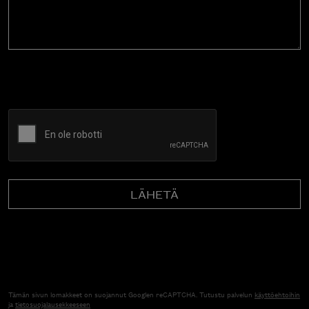
CAPTCHA
Tämän sivun lomakkeet on suojannut Googlen reCAPTCHA. Tutustu palvelun
käyttöehtoihin
ja
tietosuojalausekkeeseen