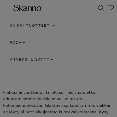
KAIKKI TUOTTEET
Haku
RODA
Type 2 or more characters for results.
VIIMEKSI LISÄTTY
Hakusi
ei tuottanut tuloksia. Tiesithän, että
edustamiemme merkkien valikoima on
kokonaisuudessaan tilattavissa kauttamme, vaikkei
se löytyisi nettisivujemme tuotevalikoimasta. Kysy