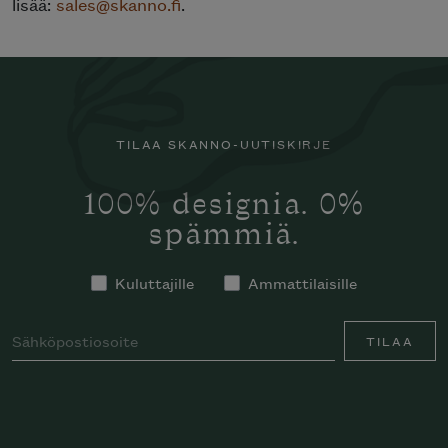
lisää:
sales@skanno.fi
.
TILAA SKANNO-UUTISKIRJE
100% designia. 0%
spämmiä.
Kuluttajille
Ammattilaisille
TILAA