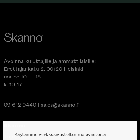
Avoinna kuluttajille ja ammattilaisille:
Erottajankatu 2, 00120 Helsinki
ma-pe 10 — 18
la 10-17
09 612 9440
|
sales@skanno.fi
Skanno
Käytämme verkkosivustollamme evästeitä
Tuotteet