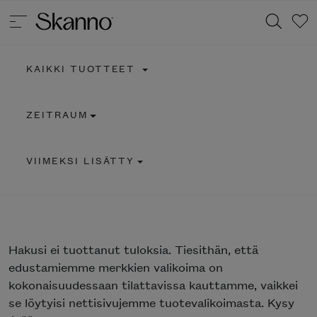
KAIKKI TUOTTEET
Haku
ZEITRAUM
Type 2 or more characters for results.
VIIMEKSI LISÄTTY
Hakusi
ei tuottanut tuloksia. Tiesithän, että
edustamiemme merkkien valikoima on
kokonaisuudessaan tilattavissa kauttamme, vaikkei
se löytyisi nettisivujemme tuotevalikoimasta. Kysy