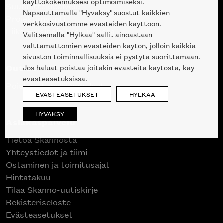
käyttökokemuksesi optimoimiseksi.
Suunnittelupalvelu
Napsauttamalla "Hyväksy" suostut kaikkien
Projektimyynti
verkkosivustomme evästeiden käyttöön.
Liike Helsingin keskustassa
Valitsemalla "Hylkää" sallit ainoastaan
välttämättömien evästeiden käytön, jolloin kaikkia
sivuston toiminnallisuuksia ei pystytä suorittamaan.
Outlet
Jos haluat poistaa joitakin evästeitä käytöstä, käy
evästeasetuksissa.
Poistuvat mallikappaleet
EVÄSTEASETUKSET
HYLKÄÄ
HYVÄKSY
Asiakaspalvelu
Tietoa Skannosta
Yhteystiedot ja tiimi
Ostaminen ja toimitusajat
Hintatakuu
Tilaa Skanno-uutiskirje
Rekisteriseloste
Evästeasetukset