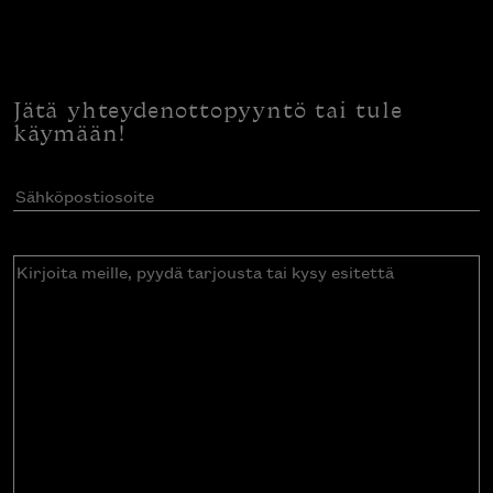
Jätä yhteydenottopyyntö tai tule
käymään!
Sähköpostiosoite
(Pakollinen)
Kirjoita
meille,
pyydä
tarjousta
tai
kysy
esitettä