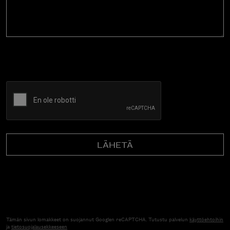
CAPTCHA
Tämän sivun lomakkeet on suojannut Googlen reCAPTCHA. Tutustu palvelun
käyttöehtoihin
ja
tietosuojalausekkeeseen