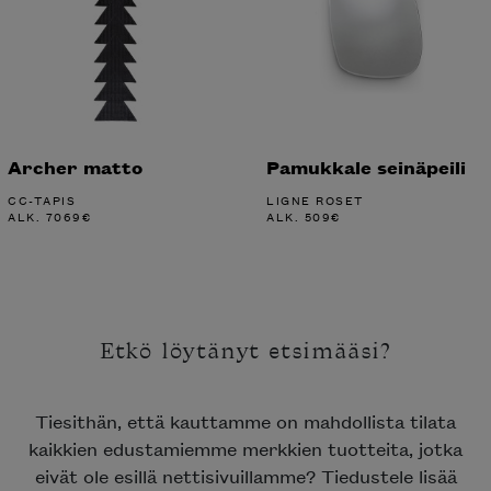
Archer matto
Pamukkale seinäpeili
CC-TAPIS
LIGNE ROSET
ALK.
7069
€
ALK.
509
€
Etkö löytänyt etsimääsi?
Tiesithän, että kauttamme on mahdollista tilata
kaikkien edustamiemme merkkien tuotteita, jotka
eivät ole esillä nettisivuillamme? Tiedustele lisää