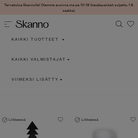
Tervetuloa Skannolle! Olemme avoinna ma-pe 10-18 (kesälauantait suljettu 1.8.
saakka).
KAIKKI TUOTTEET
Haku
KAIKKI VALMISTAJAT
Type 2 or more characters for results.
VIIMEKSI LISÄTTY
Liikkeessä
Liikkeessä