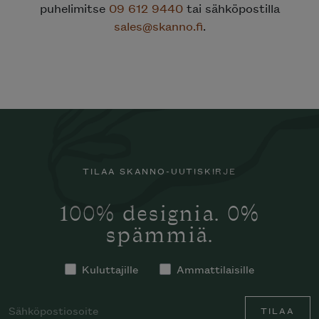
puhelimitse
09 612 9440
tai sähköpostilla
sales@skanno.fi
.
TILAA SKANNO-UUTISKIRJE
100% designia. 0%
spämmiä.
Kuluttajille
Ammattilaisille
TILAA