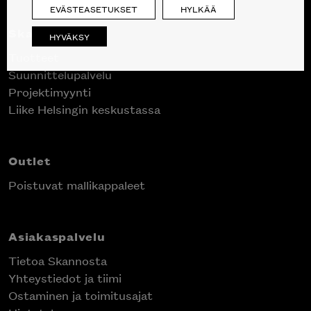
EVÄSTEASETUKSET
HYLKÄÄ
Skanno
HYVÄKSY
Tuotteet
Suunnittelupalvelu
Projektimyynti
Liike Helsingin keskustassa
Outlet
Poistuvat mallikappaleet
Asiakaspalvelu
Tietoa Skannosta
Yhteystiedot ja tiimi
Ostaminen ja toimitusajat