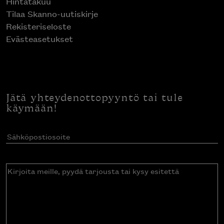
Hintatakuu
Tilaa Skanno-uutiskirje
Rekisteriseloste
Evästeasetukset
Jätä yhteydenottopyyntö tai tule
käymään!
Sähköpostiosoite
(Pakollinen)
Kirjoita
meille,
pyydä
tarjousta
tai