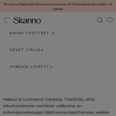
Tervetuloa Skannolle! Olemme avoinna ma-pe 10-18 (kesälauantait suljettu 1.8.
saakka).
KAIKKI TUOTTEET
Haku
SOVET ITALIA
Type 2 or more characters for results.
VIIMEKSI LISÄTTY
Hakusi
ei tuottanut tuloksia. Tiesithän, että
edustamiemme merkkien valikoima on
kokonaisuudessaan tilattavissa kauttamme, vaikkei