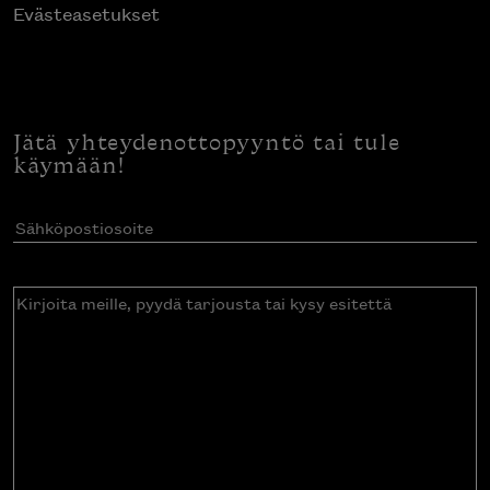
Evästeasetukset
Jätä yhteydenottopyyntö tai tule
käymään!
Sähköpostiosoite
(Pakollinen)
Kirjoita
meille,
pyydä
tarjousta
tai
kysy
esitettä