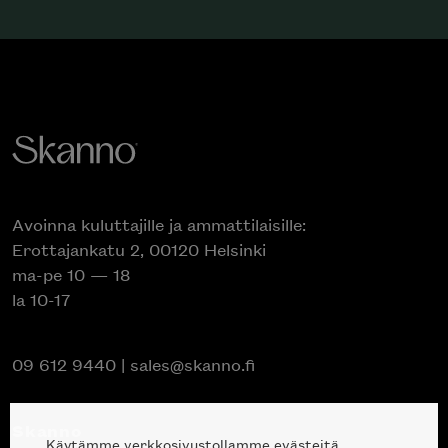
Avoinna kuluttajille ja ammattilaisille:
Erottajankatu 2, 00120 Helsinki
ma-pe 10 — 18
la 10-17
09 612 9440
|
sales@skanno.fi
Skanno
Käytämme verkkosivustollamme evästeitä