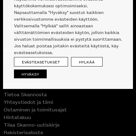
Tuotteet
käyttökokemuksesi optimoimiseksi.
Napsauttamalla "Hyväksy" suostut kaikkien
Suunnittelupalvelu
verkkosivustomme evästeiden käyttöön.
Projektimyynti
Valitsemalla "Hylkää" sallit ainoastaan
Liike Helsingin keskustassa
välttämättömien evästeiden käytön, jolloin kaikkia
sivuston toiminnallisuuksia ei pystytä suorittamaan.
Jos haluat poistaa joitakin evästeitä käytöstä, käy
Outlet
evästeasetuksissa.
Poistuvat mallikappaleet
EVÄSTEASETUKSET
HYLKÄÄ
HYVÄKSY
Asiakaspalvelu
Tietoa Skannosta
Yhteystiedot ja tiimi
Ostaminen ja toimitusajat
Hintatakuu
Tilaa Skanno-uutiskirje
Rekisteriseloste