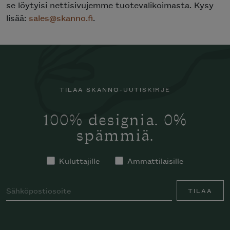
se löytyisi nettisivujemme tuotevalikoimasta. Kysy
lisää:
sales@skanno.fi
.
TILAA SKANNO-UUTISKIRJE
100% designia. 0%
spämmiä.
Kuluttajille
Ammattilaisille
TILAA