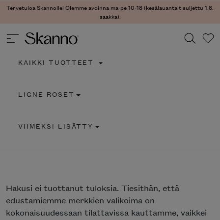
Tervetuloa Skannolle! Olemme avoinna ma-pe 10-18 (kesälauantait suljettu 1.8.
saakka).
KAIKKI TUOTTEET
Haku
LIGNE ROSET
Type 2 or more characters for results.
VIIMEKSI LISÄTTY
Hakusi
ei tuottanut tuloksia. Tiesithän, että
edustamiemme merkkien valikoima on
kokonaisuudessaan tilattavissa kauttamme, vaikkei