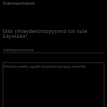
Evästeasetukset
Jätä yhteydenottopyyntö tai tule
käymään!
Sähköpostiosoite
(Pakollinen)
Kirjoita
meille,
pyydä
tarjousta
tai
kysy
esitettä