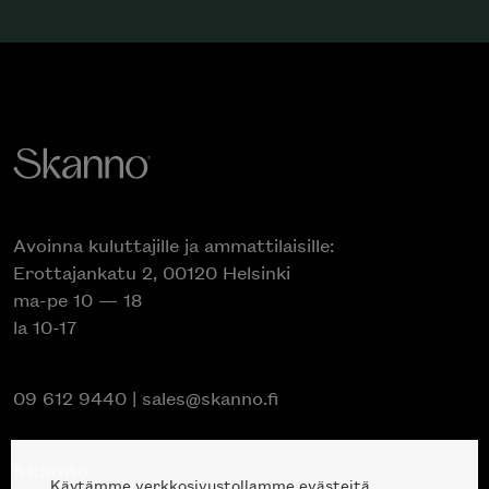
Avoinna kuluttajille ja ammattilaisille:
Erottajankatu 2, 00120 Helsinki
ma-pe 10 — 18
la 10-17
09 612 9440
|
sales@skanno.fi
Skanno
Käytämme verkkosivustollamme evästeitä