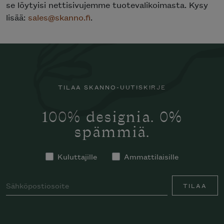
se löytyisi nettisivujemme tuotevalikoimasta. Kysy
lisää:
sales@skanno.fi
.
TILAA SKANNO-UUTISKIRJE
100% designia. 0%
spämmiä.
Kuluttajille
Ammattilaisille
TILAA