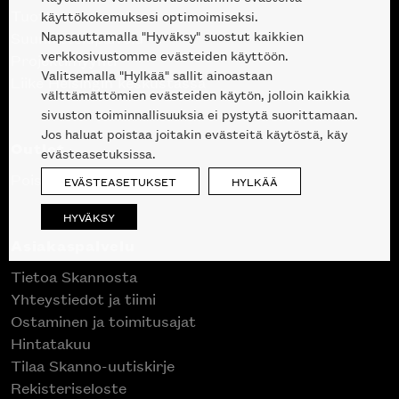
Tuotteet
käyttökokemuksesi optimoimiseksi.
Napsauttamalla "Hyväksy" suostut kaikkien
Suunnittelupalvelu
verkkosivustomme evästeiden käyttöön.
Projektimyynti
Valitsemalla "Hylkää" sallit ainoastaan
Liike Helsingin keskustassa
välttämättömien evästeiden käytön, jolloin kaikkia
sivuston toiminnallisuuksia ei pystytä suorittamaan.
Jos haluat poistaa joitakin evästeitä käytöstä, käy
Outlet
evästeasetuksissa.
Poistuvat mallikappaleet
EVÄSTEASETUKSET
HYLKÄÄ
HYVÄKSY
Asiakaspalvelu
Tietoa Skannosta
Yhteystiedot ja tiimi
Ostaminen ja toimitusajat
Hintatakuu
Tilaa Skanno-uutiskirje
Rekisteriseloste