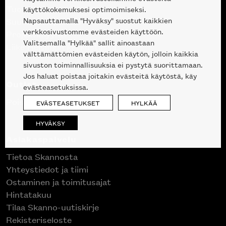
Tuotteet
käyttökokemuksesi optimoimiseksi.
Napsauttamalla "Hyväksy" suostut kaikkien
Suunnittelupalvelu
verkkosivustomme evästeiden käyttöön.
Projektimyynti
Valitsemalla "Hylkää" sallit ainoastaan
Liike Helsingin keskustassa
välttämättömien evästeiden käytön, jolloin kaikkia
sivuston toiminnallisuuksia ei pystytä suorittamaan.
Jos haluat poistaa joitakin evästeitä käytöstä, käy
Outlet
evästeasetuksissa.
Poistuvat mallikappaleet
EVÄSTEASETUKSET
HYLKÄÄ
HYVÄKSY
Asiakaspalvelu
Tietoa Skannosta
Yhteystiedot ja tiimi
Ostaminen ja toimitusajat
Hintatakuu
Tilaa Skanno-uutiskirje
Rekisteriseloste