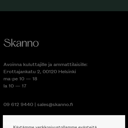
Avoinna kuluttajille ja ammattilaisille:
Erottajankatu 2, 00120 Helsinki
ma-pe 10 — 18
la 10 — 17
09 612 9440
|
sales@skanno.fi
Skanno
Käytämme verkkosivustollamme evästeitä