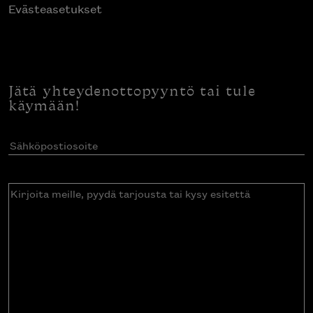
Evästeasetukset
Jätä yhteydenottopyyntö tai tule
käymään!
Sähköpostiosoite
(Pakollinen)
Kirjoita
meille,
pyydä
tarjousta
tai
kysy
esitettä