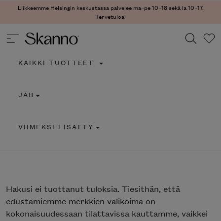
Liikkeemme Helsingin keskustassa palvelee ma–pe 10–18 sekä la 10–17.
Tervetuloa!
KAIKKI TUOTTEET
Haku
JAB
Type 2 or more characters for results.
VIIMEKSI LISÄTTY
Hakusi
ei tuottanut tuloksia. Tiesithän, että
edustamiemme merkkien valikoima on
kokonaisuudessaan tilattavissa kauttamme, vaikkei