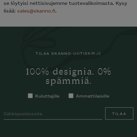
se löytyisi nettisivujemme tuotevalikoimasta. Kysy
lisää:
sales@skanno.fi
.
TILAA SKANNO-UUTISKIRJE
100% designia. 0%
spämmiä.
Kuluttajille
Ammattilaisille
TILAA