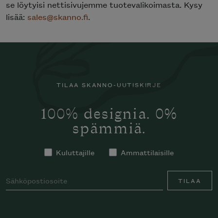
se löytyisi nettisivujemme tuotevalikoimasta. Kysy
lisää:
sales@skanno.fi
.
TILAA SKANNO-UUTISKIRJE
100% designia. 0%
spämmiä.
Kuluttajille
Ammattilaisille
TILAA