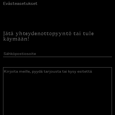
Evästeasetukset
Jätä yhteydenottopyyntö tai tule
käymään!
Sähköpostiosoite
(Pakollinen)
Kirjoita
meille,
pyydä
tarjousta
tai
kysy
esitettä