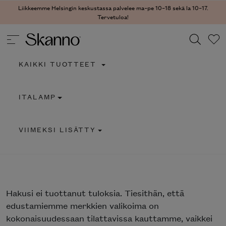
Liikkeemme Helsingin keskustassa palvelee ma–pe 10–18 sekä la 10–17.
Tervetuloa!
KAIKKI TUOTTEET
Haku
ITALAMP
Type 2 or more characters for results.
VIIMEKSI LISÄTTY
Hakusi
ei tuottanut tuloksia. Tiesithän, että
edustamiemme merkkien valikoima on
kokonaisuudessaan tilattavissa kauttamme, vaikkei