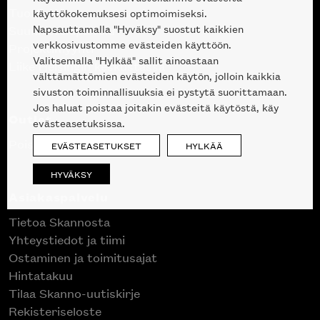
Tuotteet
käyttökokemuksesi optimoimiseksi.
Napsauttamalla "Hyväksy" suostut kaikkien
Suunnittelupalvelu
verkkosivustomme evästeiden käyttöön.
Projektimyynti
Valitsemalla "Hylkää" sallit ainoastaan
Liike Helsingin keskustassa
välttämättömien evästeiden käytön, jolloin kaikkia
sivuston toiminnallisuuksia ei pystytä suorittamaan.
Jos haluat poistaa joitakin evästeitä käytöstä, käy
Outlet
evästeasetuksissa.
Poistuvat mallikappaleet
EVÄSTEASETUKSET
HYLKÄÄ
HYVÄKSY
Asiakaspalvelu
Tietoa Skannosta
Yhteystiedot ja tiimi
Ostaminen ja toimitusajat
Hintatakuu
Tilaa Skanno-uutiskirje
Rekisteriseloste