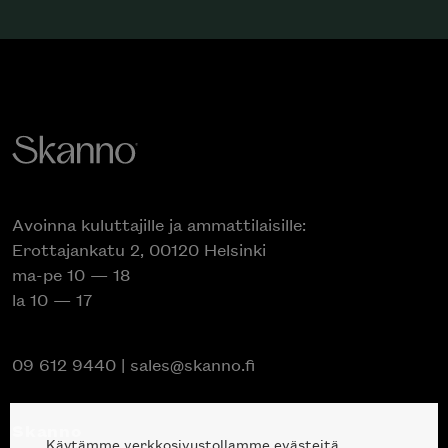
Avoinna kuluttajille ja ammattilaisille:
Erottajankatu 2, 00120 Helsinki
ma-pe 10 — 18
la 10 — 17
09 612 9440
|
sales@skanno.fi
Skanno
Käytämme verkkosivustollamme evästeitä