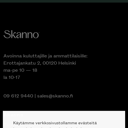
Avoinna kuluttajille ja ammattilaisille:
Erottajankatu 2, 00120 Helsinki
ma-pe 10 — 18
la 10-17
09 612 9440
|
sales@skanno.fi
Skanno
Käytämme verkkosivustollamme evästeitä
Tuotteet