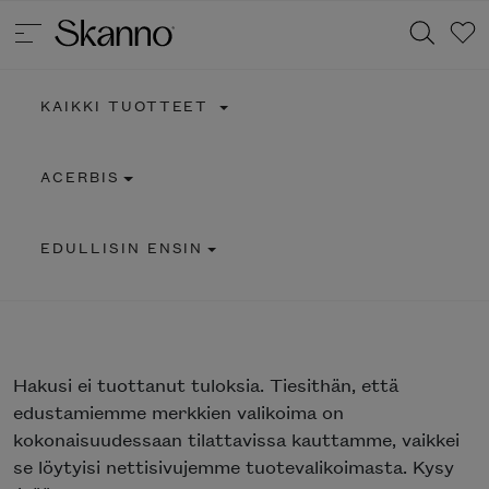
KAIKKI TUOTTEET
Haku
ACERBIS
Type 2 or more characters for results.
EDULLISIN ENSIN
Hakusi
ei tuottanut tuloksia. Tiesithän, että
edustamiemme merkkien valikoima on
kokonaisuudessaan tilattavissa kauttamme, vaikkei
se löytyisi nettisivujemme tuotevalikoimasta. Kysy