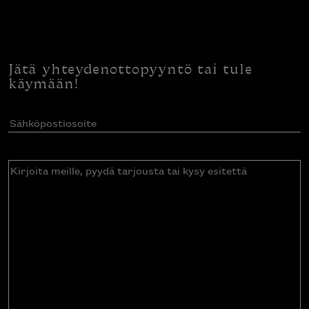
Jätä yhteydenottopyyntö tai tule
käymään!
Sähköpostiosoite
(Pakollinen)
Kirjoita
meille,
pyydä
tarjousta
tai
kysy
esitettä