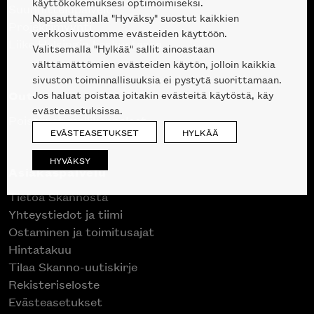
käyttökokemuksesi optimoimiseksi.
Suunnittelupalvelu
Napsauttamalla "Hyväksy" suostut kaikkien
Projektimyynti
verkkosivustomme evästeiden käyttöön.
Liike Helsingin keskustassa
Valitsemalla "Hylkää" sallit ainoastaan
välttämättömien evästeiden käytön, jolloin kaikkia
sivuston toiminnallisuuksia ei pystytä suorittamaan.
Outlet
Jos haluat poistaa joitakin evästeitä käytöstä, käy
evästeasetuksissa.
Poistuvat mallikappaleet
EVÄSTEASETUKSET
HYLKÄÄ
HYVÄKSY
Asiakaspalvelu
Tietoa Skannosta
Yhteystiedot ja tiimi
Ostaminen ja toimitusajat
Hintatakuu
Tilaa Skanno-uutiskirje
Rekisteriseloste
Evästeasetukset