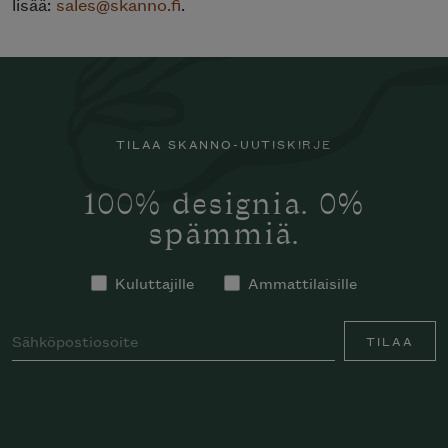
lisää:
sales@skanno.fi
.
TILAA SKANNO-UUTISKIRJE
100% designia. 0%
spämmiä.
Kuluttajille
Ammattilaisille
TILAA