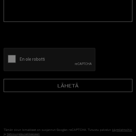
CAPTCHA
Tämän sivun lomakkeet on suojannut Googlen reCAPTCHA. Tutustu palvelun
käyttöehtoihin
ja
tietosuojalausekkeeseen