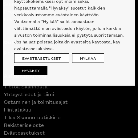
käyttökokemuksesi optimoimiseksi.
Suunnittelupalvelu
Napsauttamalla "Hyväksy" suostut kaikkien
Projektimyynti
verkkosivustomme evästeiden käyttöön.
Liike Helsingin keskustassa
Valitsemalla "Hylkää" sallit ainoastaan
välttämättömien evästeiden käytön, jolloin kaikkia
sivuston toiminnallisuuksia ei pystytä suorittamaan.
Outlet
Jos haluat poistaa joitakin evästeitä käytöstä, käy
evästeasetuksissa.
Poistuvat mallikappaleet
EVÄSTEASETUKSET
HYLKÄÄ
HYVÄKSY
Asiakaspalvelu
Tietoa Skannosta
Yhteystiedot ja tiimi
Ostaminen ja toimitusajat
Hintatakuu
Tilaa Skanno-uutiskirje
Rekisteriseloste
Evästeasetukset