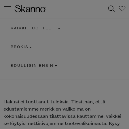
KAIKKI TUOTTEET
Haku
BROKIS
Type 2 or more characters for results.
EDULLISIN ENSIN
Hakusi
ei tuottanut tuloksia. Tiesithän, että
edustamiemme merkkien valikoima on
kokonaisuudessaan tilattavissa kauttamme, vaikkei
se löytyisi nettisivujemme tuotevalikoimasta. Kysy