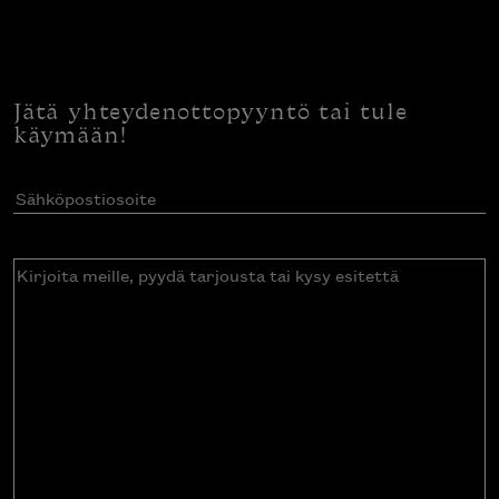
Jätä yhteydenottopyyntö tai tule
käymään!
Sähköpostiosoite
(Pakollinen)
Kirjoita
meille,
pyydä
tarjousta
tai
kysy
esitettä