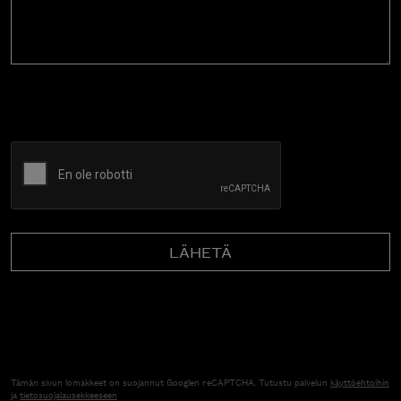
CAPTCHA
Tämän sivun lomakkeet on suojannut Googlen reCAPTCHA. Tutustu palvelun
käyttöehtoihin
ja
tietosuojalausekkeeseen