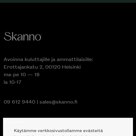
Avoinna kuluttajille ja ammattilaisille:
Erottajankatu 2, 00120 Helsinki
ma-pe 10 — 18
la 10-17
09 612 9440
|
sales@skanno.fi
Skanno
Käytämme verkkosivustollamme evästeitä
Tuotteet