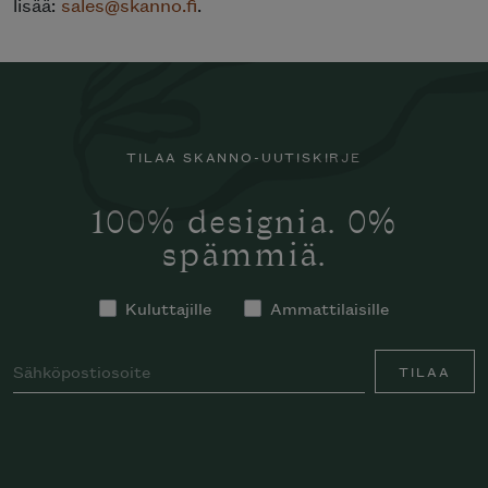
lisää:
sales@skanno.fi
.
TILAA SKANNO-UUTISKIRJE
100% designia. 0%
spämmiä.
Kuluttajille
Ammattilaisille
TILAA