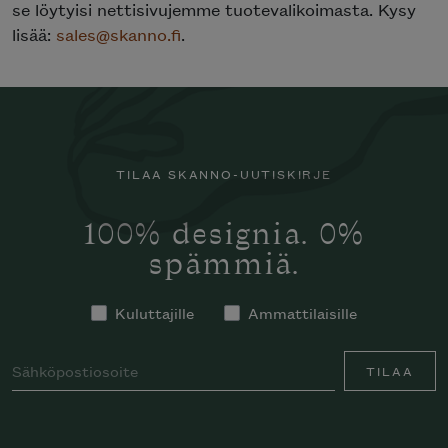
se löytyisi nettisivujemme tuotevalikoimasta. Kysy
lisää:
sales@skanno.fi
.
TILAA SKANNO-UUTISKIRJE
100% designia. 0%
spämmiä.
Kuluttajille
Ammattilaisille
TILAA