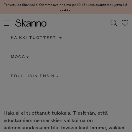
Tervetuloa Skannolle! Olemme avoinna ma-pe 10-18 (kesälauantait suljettu 1.8.
saakka).
KAIKKI TUOTTEET
Haku
MOGG
Type 2 or more characters for results.
EDULLISIN ENSIN
Hakusi
ei tuottanut tuloksia. Tiesithän, että
edustamiemme merkkien valikoima on
kokonaisuudessaan tilattavissa kauttamme, vaikkei