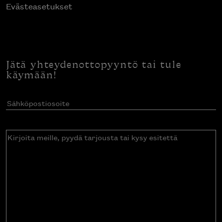
Evästeasetukset
Jätä yhteydenottopyyntö tai tule
käymään!
Sähköpostiosoite
(Pakollinen)
Kirjoita
meille,
pyydä
tarjousta
tai
kysy
esitettä