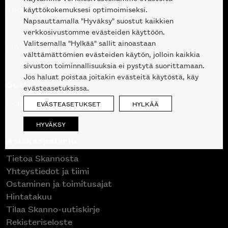
Tuotteet
käyttökokemuksesi optimoimiseksi.
Napsauttamalla "Hyväksy" suostut kaikkien
Suunnittelupalvelu
verkkosivustomme evästeiden käyttöön.
Projektimyynti
Valitsemalla "Hylkää" sallit ainoastaan
Liike Helsingin keskustassa
välttämättömien evästeiden käytön, jolloin kaikkia
sivuston toiminnallisuuksia ei pystytä suorittamaan.
Jos haluat poistaa joitakin evästeitä käytöstä, käy
Outlet
evästeasetuksissa.
Poistuvat mallikappaleet
EVÄSTEASETUKSET
HYLKÄÄ
HYVÄKSY
Asiakaspalvelu
Tietoa Skannosta
Yhteystiedot ja tiimi
Ostaminen ja toimitusajat
Hintatakuu
Tilaa Skanno-uutiskirje
Rekisteriseloste