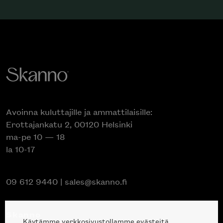
Avoinna kuluttajille ja ammattilaisille:
Erottajankatu 2, 00120 Helsinki
ma-pe 10 — 18
la 10-17
09 612 9440
|
sales@skanno.fi
Skanno
Käytämme verkkosivustollamme evästeitä