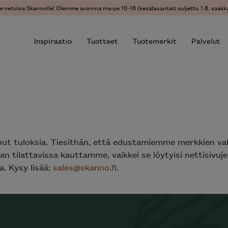
ervetuloa Skannolle! Olemme avoinna ma-pe 10-18 (kesälauantait suljettu 1.8. saakka
Inspiraatio
Tuotteet
Tuotemerkit
Palvelut
r results.
nut tuloksia. Tiesithän, että edustamiemme merkkien va
n tilattavissa kauttamme, vaikkei se löytyisi nettisivu
. Kysy lisää:
sales@skanno.fi
.