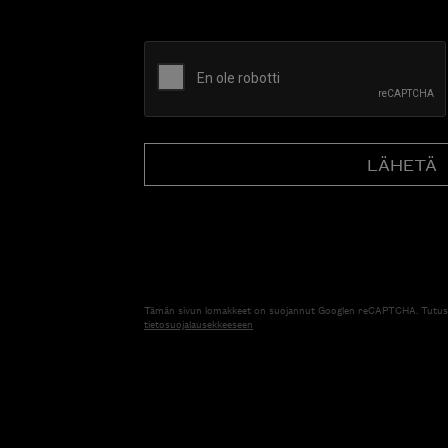
CAPTCHA
Tämän sivun lomakkeet on suojannut Googlen reCAPTCHA. Tutus
tietosuojalausekkeeseen