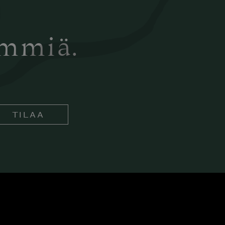
ämmiä.
TILAA