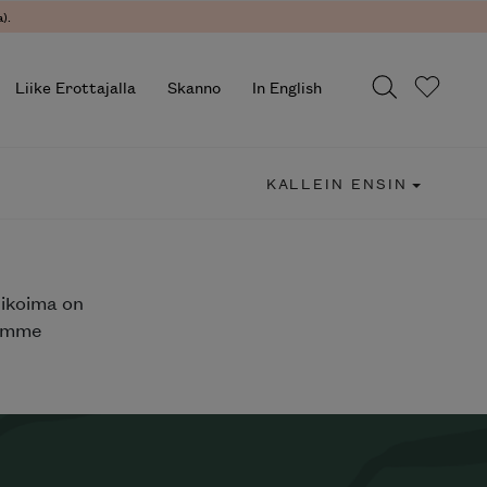
).
Liike Erottajalla
Skanno
In English
KALLEIN ENSIN
likoima on
jemme