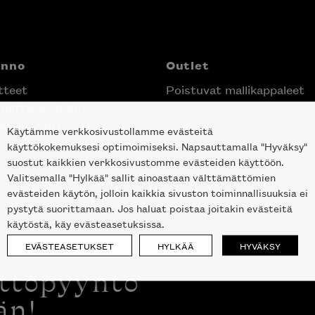
anno
Outlet
tteet
Poistuvat mallikappaleet
nittelupalvelu
ektimyynti
Käytämme verkkosivustollamme evästeitä
e Helsingin keskustassa
käyttökokemuksesi optimoimiseksi. Napsauttamalla "Hyväksy"
suostut kaikkien verkkosivustomme evästeiden käyttöön.
Valitsemalla "Hylkää" sallit ainoastaan välttämättömien
evästeiden käytön, jolloin kaikkia sivuston toiminnallisuuksia ei
pystytä suorittamaan. Jos haluat poistaa joitakin evästeitä
käytöstä, käy evästeasetuksissa.
EVÄSTEASETUKSET
HYLKÄÄ
HYVÄKSY
ottopyyntö
än!