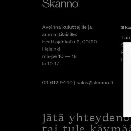
Avoinna kuluttajille ja
Sk
ammattilaisille:
Tuo
Erottajankatu 2, 00120
Suun
Helsinki
Proj
ma-pe 10 — 18
Liik
la 10-17
09 612 9440
|
sales@skanno.fi
Jätä yhteyden
tai tule käymä