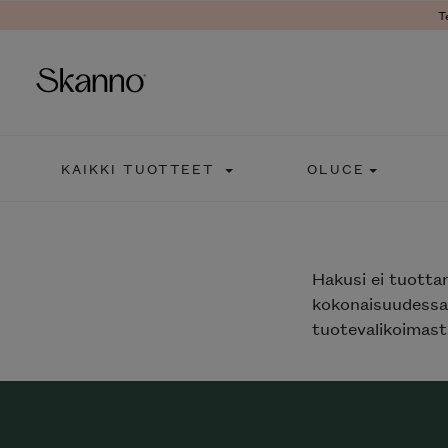
T
Haku
KAIKKI TUOTTEET
OLUCE
Type 2 or more characters fo
Hakusi
ei tuotta
kokonaisuudessaa
tuotevalikoimasta