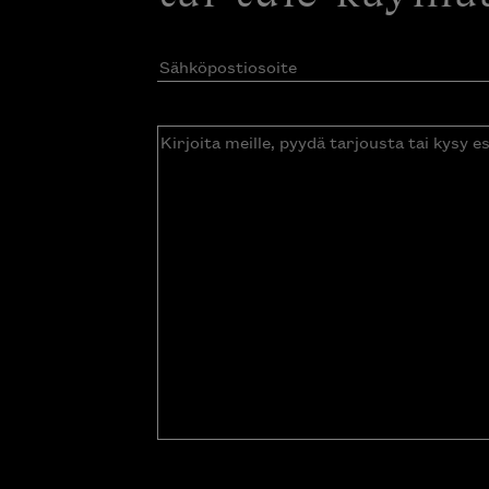
Sähköpostiosoite
(Pakollinen)
Kirjoita
meille,
pyydä
tarjousta
tai
kysy
esitettä