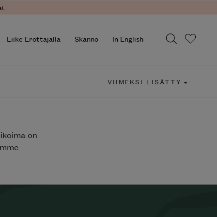
).
Liike Erottajalla
Skanno
In English
VIIMEKSI LISÄTTY
likoima on
jemme