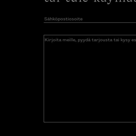
Sähköpostiosoite
(Pakollinen)
Kirjoita
meille,
pyydä
tarjousta
tai
kysy
esitettä