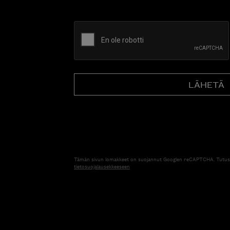
CAPTCHA
Tämän sivun lomakkeet on suojannut Googlen reCAPTCHA. Tutus
tietosuojalausekkeeseen