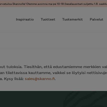
ervetuloa Skannolle! Olemme avoinna ma-pe 10-18 (kesälauantait suljettu 1.8. saakka
Inspiraatio
Tuotteet
Tuotemerkit
Palvelut
r results.
nut tuloksia. Tiesithän, että edustamiemme merkkien va
n tilattavissa kauttamme, vaikkei se löytyisi nettisivu
. Kysy lisää:
sales@skanno.fi
.