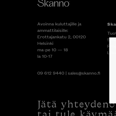
Avoinna kuluttajille ja
Sk
ammattilaisille:
Tuo
Erottajankatu 2, 00120
Suun
Helsinki
Proj
ma-pe 10 — 18
Liik
la 10-17
09 612 9440
|
sales@skanno.fi
Jätä yhteyden
tai tule käymä