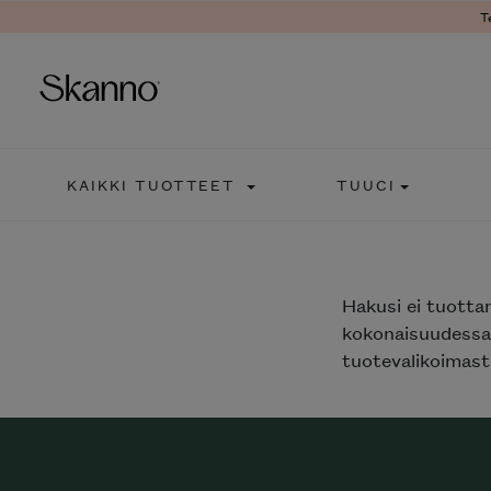
T
Haku
KAIKKI TUOTTEET
TUUCI
Type 2 or more characters fo
Hakusi
ei tuotta
kokonaisuudessaa
tuotevalikoimasta