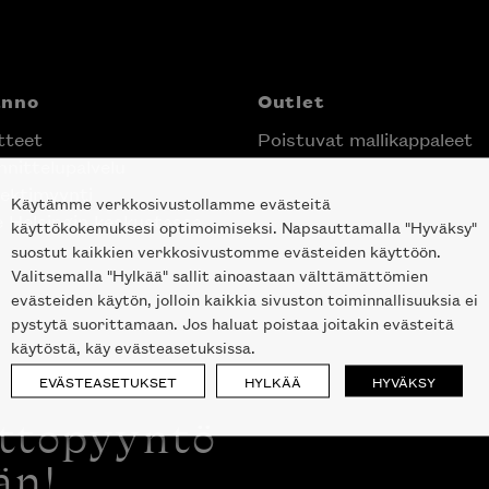
anno
Outlet
tteet
Poistuvat mallikappaleet
nittelupalvelu
ektimyynti
Käytämme verkkosivustollamme evästeitä
e Helsingin keskustassa
käyttökokemuksesi optimoimiseksi. Napsauttamalla "Hyväksy"
suostut kaikkien verkkosivustomme evästeiden käyttöön.
Valitsemalla "Hylkää" sallit ainoastaan välttämättömien
evästeiden käytön, jolloin kaikkia sivuston toiminnallisuuksia ei
pystytä suorittamaan. Jos haluat poistaa joitakin evästeitä
käytöstä, käy evästeasetuksissa.
EVÄSTEASETUKSET
HYLKÄÄ
HYVÄKSY
ottopyyntö
än!