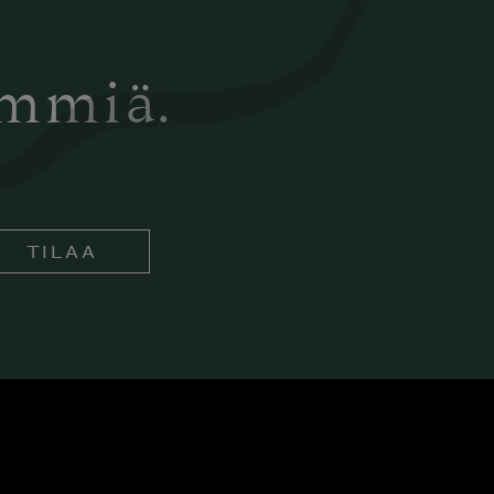
ämmiä.
TILAA