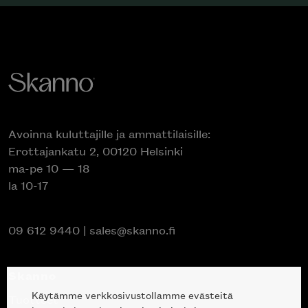
Avoinna kuluttajille ja ammattilaisille:
Erottajankatu 2, 00120 Helsinki
ma-pe 10 — 18
la 10-17
09 612 9440
|
sales@skanno.fi
Skanno
Käytämme verkkosivustollamme evästeitä
Tuotteet