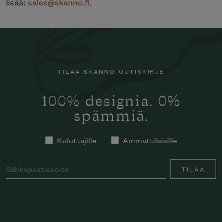
lisää:
sales@skanno.fi
.
TILAA SKANNO-UUTISKIRJE
100% designia. 0%
spämmiä.
Kuluttajille
Ammattilaisille
TILAA