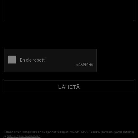
CAPTCHA
Tämän sivun lomakkeet on suojannut Googlen reCAPTCHA. Tutustu palvelun
käyttöehtoihin
ja
tietosuojalausekkeeseen