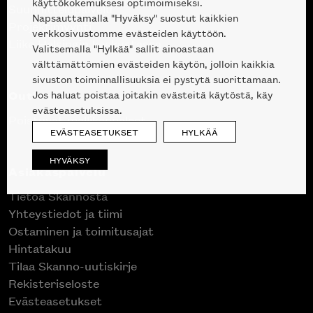
käyttökokemuksesi optimoimiseksi.
Suunnittelupalvelu
Napsauttamalla "Hyväksy" suostut kaikkien
Projektimyynti
verkkosivustomme evästeiden käyttöön.
Liike Helsingin keskustassa
Valitsemalla "Hylkää" sallit ainoastaan
välttämättömien evästeiden käytön, jolloin kaikkia
sivuston toiminnallisuuksia ei pystytä suorittamaan.
Outlet
Jos haluat poistaa joitakin evästeitä käytöstä, käy
evästeasetuksissa.
Poistuvat mallikappaleet
EVÄSTEASETUKSET
HYLKÄÄ
HYVÄKSY
Asiakaspalvelu
Tietoa Skannosta
Yhteystiedot ja tiimi
Ostaminen ja toimitusajat
Hintatakuu
Tilaa Skanno-uutiskirje
Rekisteriseloste
Evästeasetukset