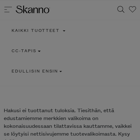
KAIKKI TUOTTEET
Haku
CC-TAPIS
Type 2 or more characters for results.
EDULLISIN ENSIN
Hakusi
ei tuottanut tuloksia. Tiesithän, että
edustamiemme merkkien valikoima on
kokonaisuudessaan tilattavissa kauttamme, vaikkei
se löytyisi nettisivujemme tuotevalikoimasta. Kysy