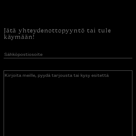
Jätä yhteydenottopyyntö tai tule
käymään!
Sähköpostiosoite
(Pakollinen)
Kirjoita
meille,
pyydä
tarjousta
tai
kysy
esitettä