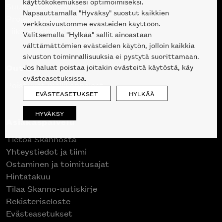
käyttökokemuksesi optimoimiseksi.
Suunnittelupalvelu
Napsauttamalla "Hyväksy" suostut kaikkien
Projektimyynti
verkkosivustomme evästeiden käyttöön.
Liike Helsingin keskustassa
Valitsemalla "Hylkää" sallit ainoastaan
välttämättömien evästeiden käytön, jolloin kaikkia
sivuston toiminnallisuuksia ei pystytä suorittamaan.
Outlet
Jos haluat poistaa joitakin evästeitä käytöstä, käy
evästeasetuksissa.
Poistuvat mallikappaleet
EVÄSTEASETUKSET
HYLKÄÄ
HYVÄKSY
Asiakaspalvelu
Tietoa Skannosta
Yhteystiedot ja tiimi
Ostaminen ja toimitusajat
Hintatakuu
Tilaa Skanno-uutiskirje
Rekisteriseloste
Evästeasetukset