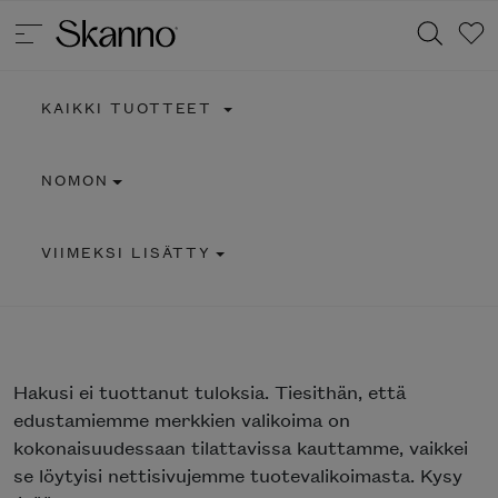
KAIKKI TUOTTEET
Haku
NOMON
Type 2 or more characters for results.
VIIMEKSI LISÄTTY
Hakusi
ei tuottanut tuloksia. Tiesithän, että
edustamiemme merkkien valikoima on
kokonaisuudessaan tilattavissa kauttamme, vaikkei
se löytyisi nettisivujemme tuotevalikoimasta. Kysy