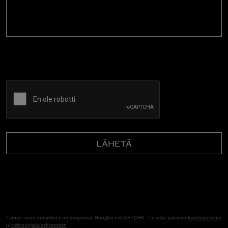
CAPTCHA
Tämän sivun lomakkeet on suojannut Googlen reCAPTCHA. Tutustu palvelun
käyttöehtoihin
ja
tietosuojalausekkeeseen