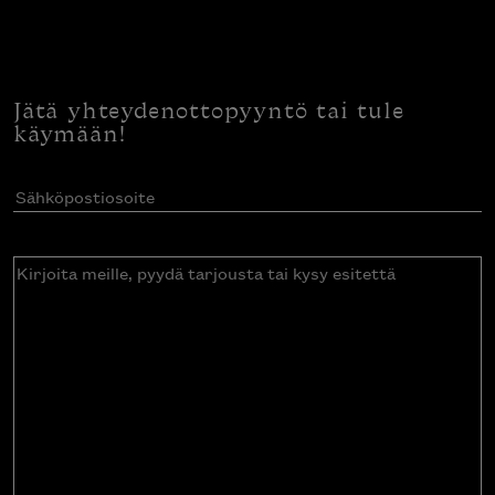
Jätä yhteydenottopyyntö tai tule
käymään!
Sähköpostiosoite
(Pakollinen)
Kirjoita
meille,
pyydä
tarjousta
tai
kysy
esitettä