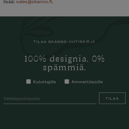
lisää:
sales@skanno.fi
.
TILAA SKANNO-UUTISKIRJE
100% designia. 0%
spämmiä.
Kuluttajille
Ammattilaisille
TILAA