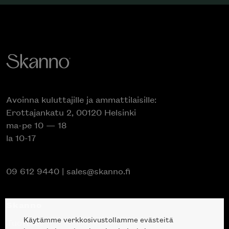
Avoinna kuluttajille ja ammattilaisille:
Erottajankatu 2, 00120 Helsinki
ma-pe 10 — 18
la 10-17
09 612 9440
|
sales@skanno.fi
Skanno
Käytämme verkkosivustollamme evästeitä
Tuotteet