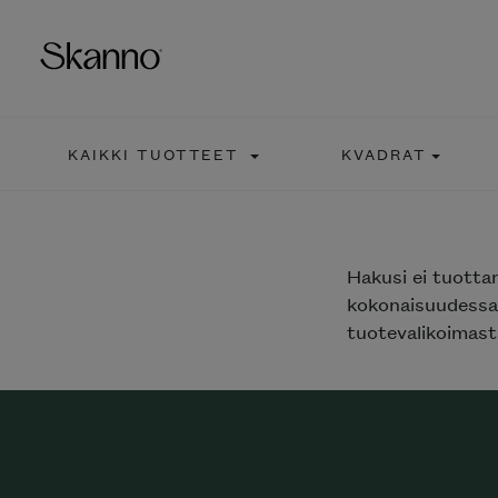
KAIKKI TUOTTEET
KVADRAT
Haku
Type 2 or more characters fo
Hakusi
ei tuotta
kokonaisuudessaa
tuotevalikoimasta