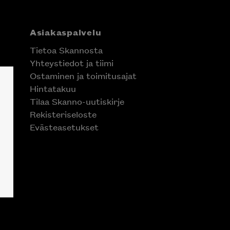
Asiakaspalvelu
Tietoa Skannosta
Yhteystiedot ja tiimi
Ostaminen ja toimitusajat
Hintatakuu
Tilaa Skanno-uutiskirje
Rekisteriseloste
Evästeasetukset