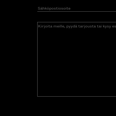
Sähköpostiosoite
(Pakollinen)
Kirjoita
meille,
pyydä
tarjousta
tai
kysy
esitettä