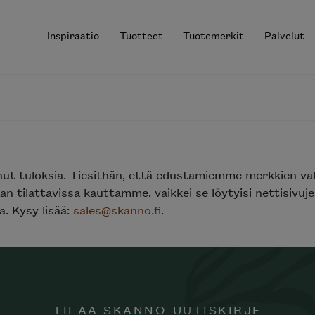
Inspiraatio
Tuotteet
Tuotemerkit
Palvelut
r results.
nut tuloksia. Tiesithän, että edustamiemme merkkien va
n tilattavissa kauttamme, vaikkei se löytyisi nettisivu
. Kysy lisää:
sales@skanno.fi
.
TILAA SKANNO-UUTISKIRJE