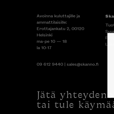
Avoinna kuluttajille ja
Sk
ammattilaisille:
Tuo
Erottajankatu 2, 00120
Suun
Helsinki
Proj
ma-pe 10 — 18
Liik
la 10-17
09 612 9440
|
sales@skanno.fi
Jätä yhteyden
tai tule käymä