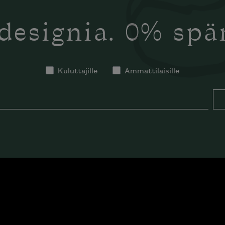
designia. 0% sp
Kuluttajille
Ammattilaisille