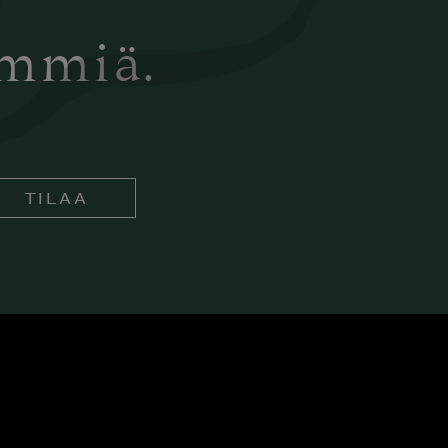
ämmiä.
TILAA