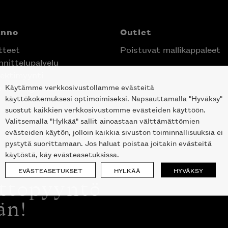
anno
Outlet
tteet
Poistuvat mallikappaleet
nittelupalvelu
ektimyynti
Käytämme verkkosivustollamme evästeitä
e Helsingin keskustassa
käyttökokemuksesi optimoimiseksi. Napsauttamalla "Hyväksy"
suostut kaikkien verkkosivustomme evästeiden käyttöön.
Valitsemalla "Hylkää" sallit ainoastaan välttämättömien
evästeiden käytön, jolloin kaikkia sivuston toiminnallisuuksia ei
pystytä suorittamaan. Jos haluat poistaa joitakin evästeitä
käytöstä, käy evästeasetuksissa.
EVÄSTEASETUKSET
HYLKÄÄ
HYVÄKSY
ottopyyntö
än!