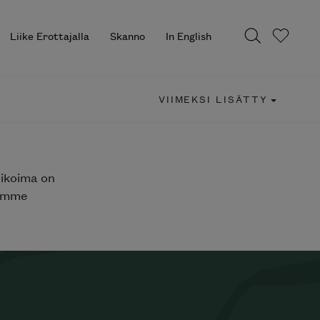
Liike Erottajalla
Skanno
In English
VIIMEKSI LISÄTTY
likoima on
jemme