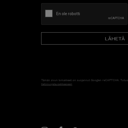
CAPTCHA
Tämän sivun lomakkeet on suojannut Googlen reCAPTCHA. Tutus
tietosuojalausekkeeseen